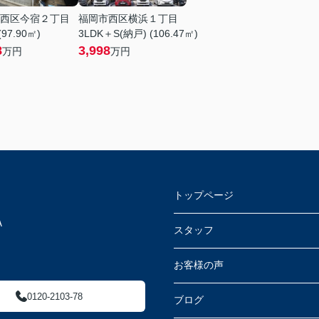
西区今宿２丁目
福岡市西区横浜１丁目
(97.90㎡)
3LDK＋S(納戸) (106.47㎡)
8
3,998
万円
万円
トップページ
Ａ
スタッフ
お客様の声
0120-2103-78
ブログ