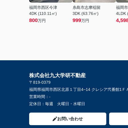
福岡市西区今津
糸島市志摩稲留
福岡市
4DK (110.11㎡)
3DK (63.76㎡)
4LDK 
800
999
4,59
万円
万円
株式会社九大学研不動産
〒819-0379
福岡県福岡市西区北原１丁目4−14 クレシア弐番館1Ｆ
営業時間：
-
定休日：
毎週 火曜日・水曜日
お問い合わせ