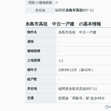
-/-
間取り/建物面積
福岡県
糸島市
高祖
897-11
所在地
糸島市高祖 中古一戸建 の基本情報
物件名
糸島市高祖 中古一戸建
価格
-
建物面積
-
土地面積
-(-)
築年月
1983年12月（築42年）
総戸数
-
所在地
福岡県
糸島市
高祖
897-11
交通
筑肥線
「
周船寺
」駅 徒歩48分