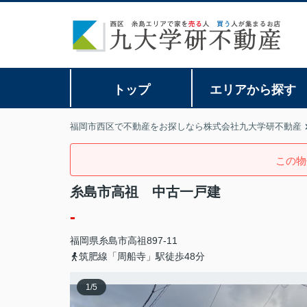
トップ
エリアから探す
福岡市西区で不動産をお探しなら株式会社九大学研不動産
この物
糸島市高祖 中古一戸建
-
福岡県
糸島市
高祖
897-11
筑肥線「周船寺」駅徒歩48分
1
/
5