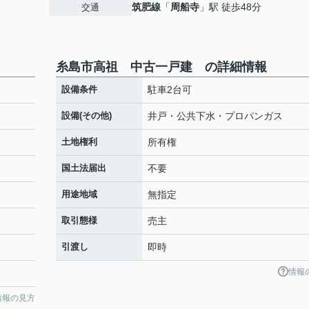
筑肥線
「
周船寺
」駅 徒歩48分
交通
糸島市高祖 中古一戸建 の詳細情報
設備条件
駐車2台可
設備(その他)
井戸・公共下水・プロパンガス
土地権利
所有権
国土法届出
不要
用途地域
無指定
取引態様
売主
引渡し
即時
情報
情報の見方