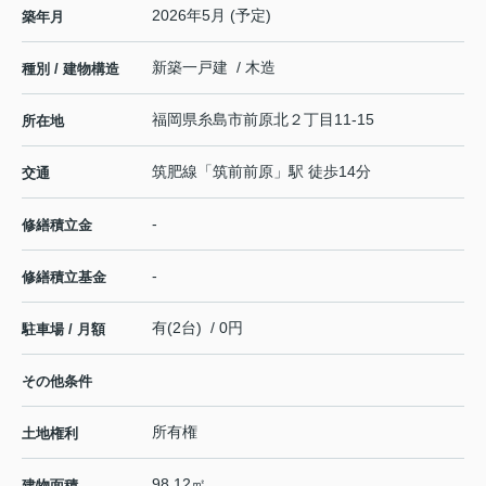
2026年5月 (予定)
築年月
新築一戸建 / 木造
種別 / 建物構造
福岡県
糸島市
前原北
２丁目11-15
所在地
筑肥線
「
筑前前原
」駅 徒歩14分
交通
-
修繕積立金
-
修繕積立基金
有(2台) / 0円
駐車場 / 月額
その他条件
所有権
土地権利
98.12㎡
建物面積