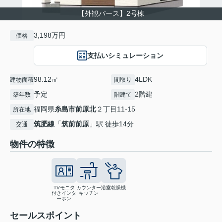
【外観パース】2号棟
3,198万円
価格
支払いシミュレーション
98.12㎡
4LDK
建物面積
間取り
予定
2階建
築年数
階建て
福岡県
糸島市
前原北
２丁目11-15
所在地
筑肥線
「
筑前前原
」駅 徒歩14分
交通
物件の特徴
TVモニタ
カウンター
浴室乾燥機
付きインタ
キッチン
ーホン
セールスポイント