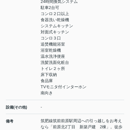
24時間換気システム
駐車2台可
コンロ２口以上
食器洗い乾燥機
システムキッチン
対面式キッチン
コンロ３口
追焚機能浴室
浴室乾燥機
温水洗浄便座
洗髪洗面化粧台
トイレ２ヶ所
床下収納
食品庫
TVモニタ付インターホン
南向き
-
設備(その他)
筑肥線筑前前原駅周辺への引っ越しをお考え
備考
なら「前原北2丁目 新築戸建 2棟」。徒歩