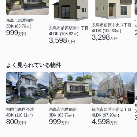
糸島市志摩稲留
-
糸島市前原中央３丁目
3DK (63.76㎡)
4
糸島市前原駅南１丁目
4LDK (100.60㎡)
999
4LDK (106.82㎡)
万円
3,298
万円
3,598
万円
よく見られている物件
糸島市志摩稲留
福岡市西区今宿２丁目
福岡市西区今津
3DK (63.76㎡)
4LDK (97.90㎡)
4DK (110.11㎡)
999
4,598
800
万円
万円
万円