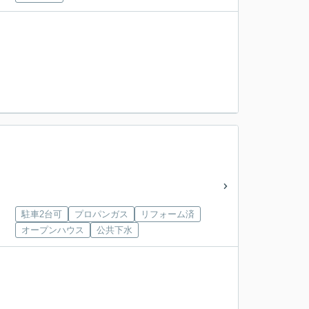
駐車2台可
プロパンガス
リフォーム済
オープンハウス
公共下水