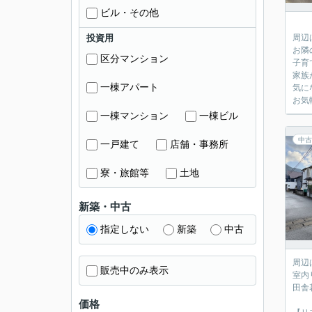
ビル・その他
投資用
周辺
お隣
区分マンション
子育
家族
一棟アパート
気に
お気
一棟マンション
一棟ビル
中古
一戸建て
店舗・事務所
寮・旅館等
土地
新築・中古
指定しない
新築
中古
周辺
販売中のみ表示
室内
田舎
価格