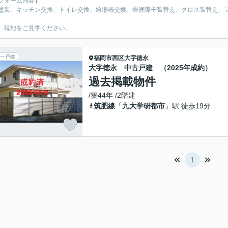
フォーム内容】
塗装、キッチン交換、トイレ交換、給湯器交換、畳襖障子張替え、クロス張替え、
、現地をご見学ください。
一戸建
福岡市西区
大字徳永
大字徳永 中古戸建 （2025年成約）
過去掲載物件
/築44年 /2階建
筑肥線
「
九大学研都市
」駅 徒歩19分
1