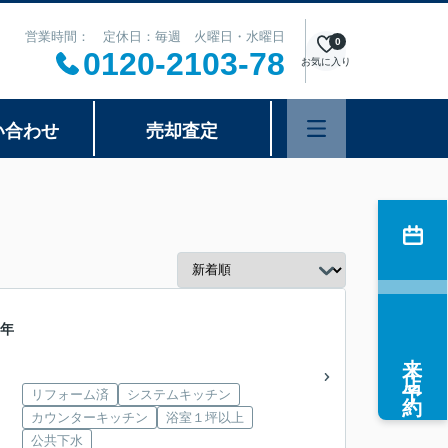
営業時間： 定休日：毎週 火曜日・水曜日
0
0120-2103-78
お気に入り
い合わせ
売却査定
5年
来店予約
リフォーム済
システムキッチン
カウンターキッチン
浴室１坪以上
公共下水