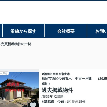
沿線から探す
会社概要
お問
売買新着物件の一覧
一戸建
福岡市西区
今宿青木
福岡市西区今宿青木 中古一戸建 （202
成約）
過去掲載物件
/築33年 /2階建
筑肥線
「
今宿
」駅 徒歩18分