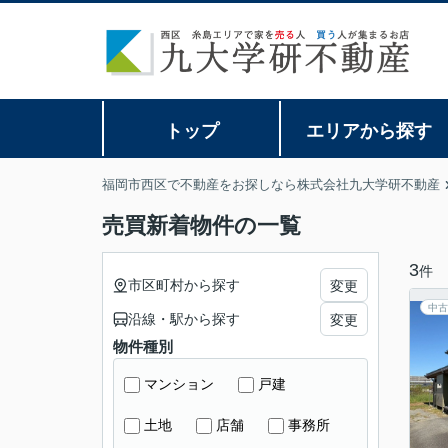
トップ
エリアから探す
福岡市西区で不動産をお探しなら株式会社九大学研不動産
売買新着物件の一覧
3
件
市区町村から探す
変更
中古
沿線・駅から探す
変更
物件種別
マンション
戸建
土地
店舗
事務所