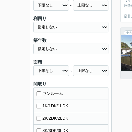
【リ
～
外壁
是非
利回り
中古
築年数
面積
～
間取り
ワンルーム
1K/1DK/1LDK
2K/2DK/2LDK
3K/3DK/3LDK