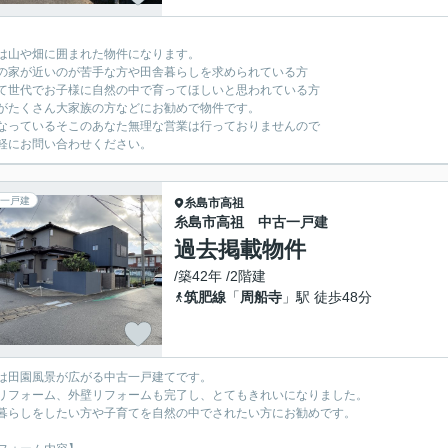
は山や畑に囲まれた物件になります。
の家が近いのが苦手な方や田舎暮らしを求められている方
て世代でお子様に自然の中で育ってほしいと思われている方
がたくさん大家族の方などにお勧めで物件です。
なっているそこのあなた無理な営業は行っておりませんので
軽にお問い合わせください。
一戸建
糸島市
高祖
糸島市高祖 中古一戸建
過去掲載物件
/築42年 /2階建
筑肥線
「
周船寺
」駅 徒歩48分
は田園風景が広がる中古一戸建てです。
リフォーム、外壁リフォームも完了し、とてもきれいになりました。
暮らしをしたい方や子育てを自然の中でされたい方にお勧めです。