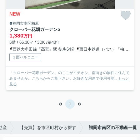
NEW
福岡市南区柏原
クローバー花畑ガーデン
5
1,380
万円
5階 / 66.30㎡ / 3DK /築40年
西鉄大牟田線「高宮」駅 徒歩64分
西日本鉄道（バス）「柏原（福岡市）」バス停下車 徒歩3分
３面バルコニー
「クローバー花畑ガーデン」のここがイチオシ。南向きの物件に住んで
みませんか。こちらからご覧下さい。お好きな用途で使用可能...
もっと
見る
1
動産
【売買】を市区町村から探す
福岡市南区の不動産一覧