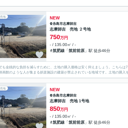
売地
NEW
糸島市
志摩師吉
志摩師吉 売地 ２号地
750
万円
- / 135.00㎡ / -
筑肥線
「
筑前前原
」駅 徒歩46分
でも金銭的な負担を減らすために、土地の購入価格は安く抑えましょう。こちらは7
映画館のような人が集まる娯楽施設の建築が禁止されている地域です。土地の購入
売地
NEW
糸島市
志摩師吉
志摩師吉 売地 1号地
850
万円
- / 135.00㎡ / -
筑肥線
「
筑前前原
」駅 徒歩46分