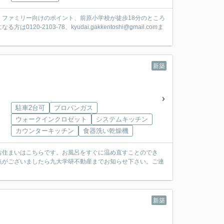
ファミリー向けのポイント、前原小学校が徒歩18分のところ
103-78、kyudai.gakkentoshi@gmail.comま
新築
駐車2台可
プロパンガス
ウォークインクロゼット
システムキッチン
カウンターキッチン
食器洗い乾燥機
万円のお住まいはこちらです。お風呂をすぐに温め直すことのでき
点がございましたら九大学研不動産までお知らせ下さい。ご連
新築