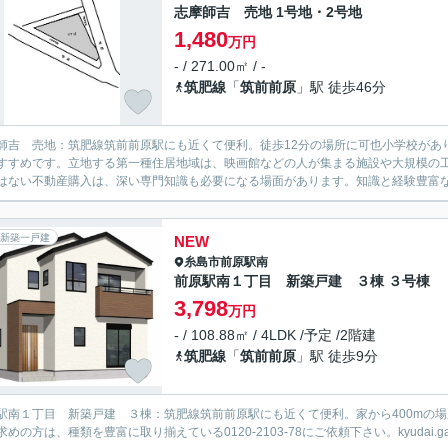
志摩師吉 売地 1号地・2号地
1,480
万円
- / 271.00㎡ / -
筑肥線
「
筑前前原
」駅 徒歩46分
師吉 売地：筑肥線筑前前原駅にも近くて便利。徒歩12分の場所に可也小学校があ
すすめです。立地する第一種住居地域は、映画館などの人が集まる施設や大規模の
はない不動産購入は、深い専門知識も必要になる場面があります。知識と経験豊富な
新築一戸建
NEW
糸島市
前原駅南
前原駅南１丁目 新築戸建 ３棟 ３号棟
3,798
万円
- / 108.88㎡ / 4LDK /予定 /2階建
筑肥線
「
筑前前原
」駅 徒歩9分
駅南１丁目 新築戸建 ３棟：筑肥線筑前前原駅にも近くて便利。家から400mの
めの方は、種類を豊富に取り揃えている0120-2103-78にご依頼下さい。kyudai.gak