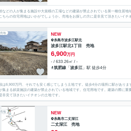
館などの人が集まる施設や大規模の工場などの建築が禁止されている第一種住居地域
こちらの住宅用地はいかがでしょうか。売地をお探しの方に是非見て頂きたいイチ
売地
NEW
糸島市
波多江駅北
波多江駅北1丁目 売地
6,900
万円
- / 633.26㎡ / -
筑肥線
「
波多江
」駅 徒歩4分
段は6,900万円、それでも安く感じてしまう土地です。徒歩4分の場所に駅があり
が集まる娯楽施設の建築が禁止されている地域です。住宅用地です。建築の際に重要
是非見て頂きたいイチオシの土地です。
売地
NEW
糸島市
二丈深江
二丈深江 売地