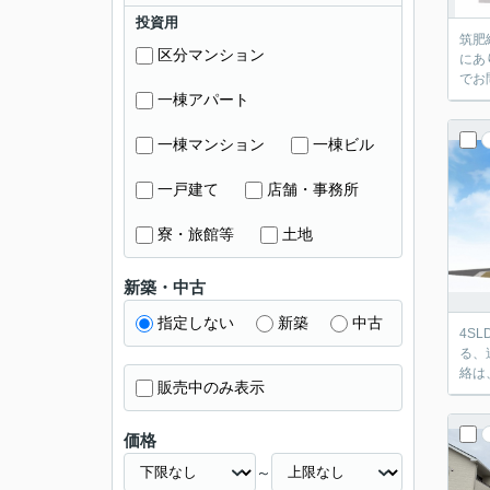
投資用
筑肥
区分マンション
にあ
でお
一棟アパート
一棟マンション
一棟ビル
一戸建て
店舗・事務所
寮・旅館等
土地
新築・中古
指定しない
新築
中古
4S
る、
絡は、
販売中のみ表示
価格
～