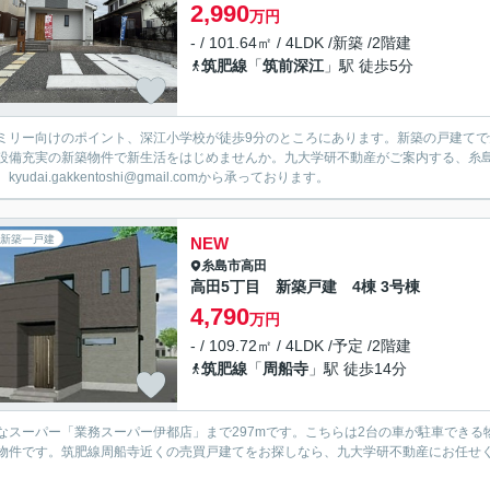
2,990
万円
- / 101.64㎡ / 4LDK /新築 /2階建
筑肥線
「
筑前深江
」駅 徒歩5分
ミリー向けのポイント、深江小学校が徒歩9分のところにあります。新築の戸建てで
設備充実の新築物件で新生活をはじめませんか。九大学研不動産がご案内する、糸
kyudai.gakkentoshi@gmail.comから承っております。
新築一戸建
NEW
糸島市
高田
高田5丁目 新築戸建 4棟 3号棟
4,790
万円
- / 109.72㎡ / 4LDK /予定 /2階建
筑肥線
「
周船寺
」駅 徒歩14分
なスーパー「業務スーパー伊都店」まで297mです。こちらは2台の車が駐車できる物
物件です。筑肥線周船寺近くの売買戸建てをお探しなら、九大学研不動産にお任せくださ