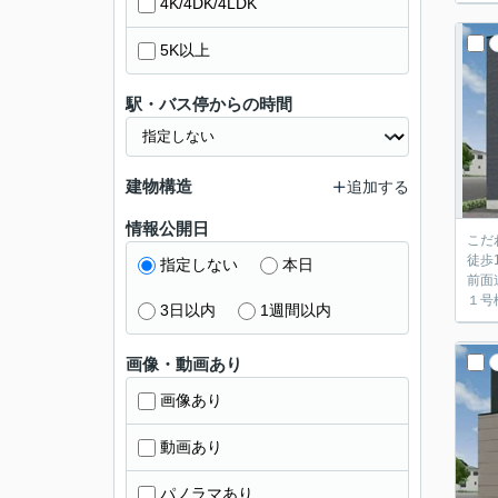
4K/4DK/4LDK
5K以上
駅・バス停からの時間
建物構造
追加する
情報公開日
こだ
徒歩
指定しない
本日
前面
１号棟
3日以内
1週間以内
画像・動画あり
画像あり
動画あり
パノラマあり