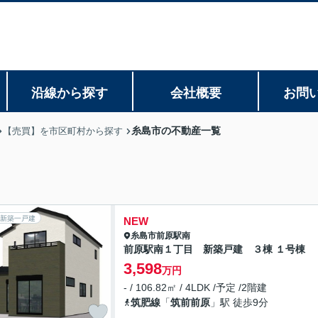
沿線から探す
会社概要
お問
糸島市の不動産一覧
【売買】を市区町村から探す
新築一戸建
NEW
糸島市
前原駅南
前原駅南１丁目 新築戸建 ３棟 １号棟
3,598
万円
- / 106.82㎡ / 4LDK /予定 /2階建
筑肥線
「
筑前前原
」駅 徒歩9分