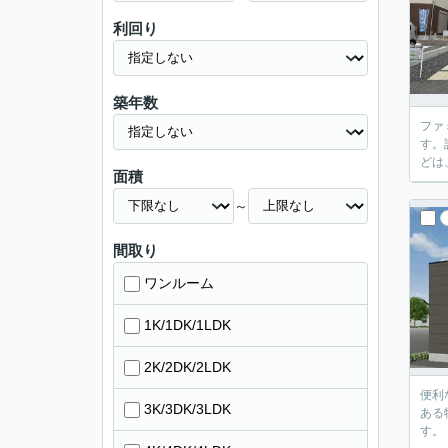
利回り
築年数
ファ
す。
どは、
面積
～
間取り
ワンルーム
1K/1DK/1LDK
2K/2DK/2LDK
便利
3K/3DK/3LDK
ある
す。