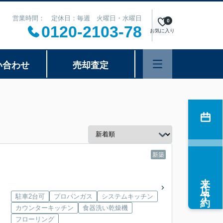
営業時間： 定休日：毎週 火曜日・水曜日
0
0120-2103-78
お気に入り
い合わせ
売却査定
新築
来店予約
駐車2台可
プロパンガス
システムキッチン
カウンターキッチン
食器洗い乾燥機
フローリング