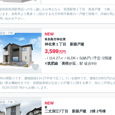
線筑前前原駅周辺への引っ越しをお考えなら「前原駅南１丁目 新築戸建 ３棟」。
ります。糸島市より数多くご紹介する九大学研不動産の一戸建て情報で、詳細が気になる方は0120-2
問い合わせ下さい。
新築一戸建
NEW
糸島市
神在東
神在東１丁目 新築戸建
3,599
万円
- / 114.27㎡ / 4LDK＋S(納戸) /予定 /2階建
筑肥線
「
美咲が丘
」駅 徒歩9分
LDKの間取りです。建物面積114.27平米で広々している物件です。価格3,599
追い焚き機能付きです。筑肥線美咲が丘近くの戸建てに関する事で、何かご不明な
0120-2103-78からお願いします。
新築一戸建
NEW
二丈深江7丁目 新築戸建 2棟 2号棟