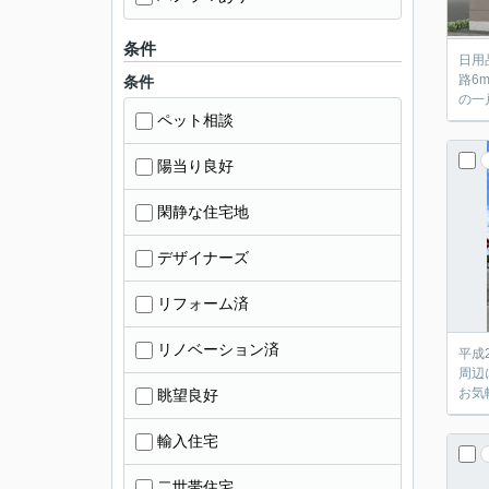
条件
日用
路6m
条件
の一
ペット相談
陽当り良好
閑静な住宅地
デザイナーズ
リフォーム済
リノベーション済
平成
周辺
お気
眺望良好
輸入住宅
二世帯住宅