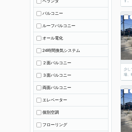
ベランダ
す。
バルコニー
ルーフバルコニー
オール電化
24時間換気システム
２面バルコニー
少し
場、
３面バルコニー
両面バルコニー
エレベーター
個別空調
フローリング