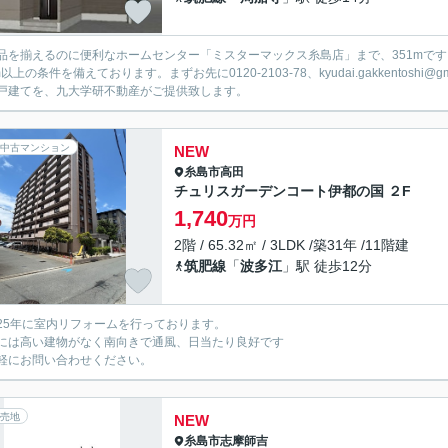
品を揃えるのに便利なホームセンター「ミスターマックス糸島店」まで、351mで
以上の条件を備えております。まずお先に0120-2103-78、kyudai.gakkentos
戸建てを、九大学研不動産がご提供致します。
中古マンション
NEW
糸島市
高田
チュリスガーデンコート伊都の国 ２F
1,740
万円
2階 / 65.32㎡ / 3LDK /築31年 /11階建
筑肥線
「
波多江
」駅 徒歩12分
25年に室内リフォームを行っております。
には高い建物がなく南向きで通風、日当たり良好です
軽にお問い合わせください。
売地
NEW
糸島市
志摩師吉