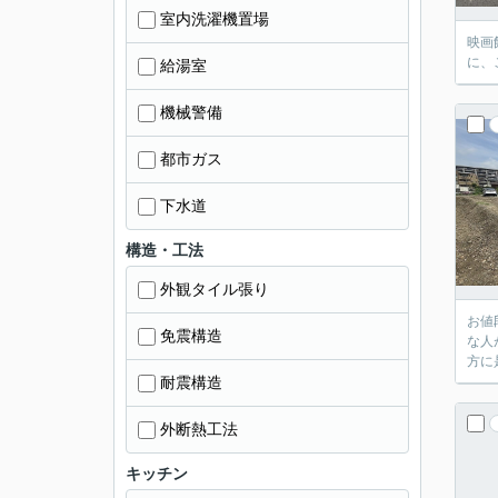
室内洗濯機置場
映画
に、
給湯室
機械警備
都市ガス
下水道
構造・工法
外観タイル張り
お値
免震構造
な人
方に
耐震構造
外断熱工法
キッチン