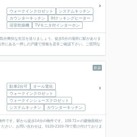
ウォークインクロゼット
システムキッチン
カウンターキッチン
IHクッキングヒーター
浴室乾燥機
TVモニタ付インターホン
気分爽快な生活を送りましょう。徒歩5分の場所に駅がありま
島市にある一押しの戸建て情報を是非ご確認下さい。ご質問な
新築
駐車2台可
オール電化
ウォークインクロゼット
ウォークインシューズクロゼット
システムキッチン
カウンターキッチン
件です。駅から徒歩14分の物件です。109.72㎡の建物面積が
い。お問い合わせは、0120-2103-78で受け付けておりま