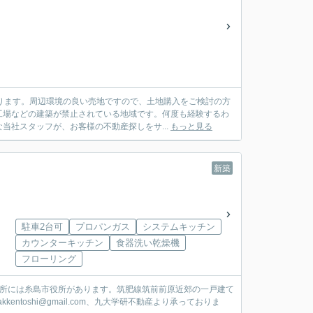
ります。周辺環境の良い売地ですので、土地購入をご検討の方
工場などの建築が禁止されている地域です。何度も経験するわ
当社スタッフが、お客様の不動産探しをサ...
もっと見る
新築
駐車2台可
プロパンガス
システムキッチン
カウンターキッチン
食器洗い乾燥機
フローリング
場所には糸島市役所があります。筑肥線筑前前原近郊の一戸建て
kentoshi@gmail.com、九大学研不動産より承っておりま