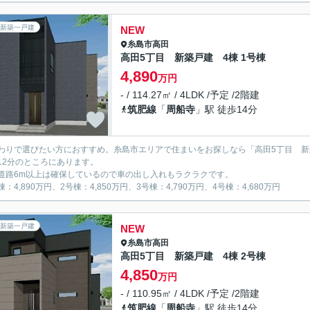
新築一戸建
NEW
糸島市
高田
高田5丁目 新築戸建 4棟 1号棟
4,890
万円
- / 114.27㎡ / 4LDK /予定 /2階建
筑肥線
「
周船寺
」駅 徒歩14分
わりで選びたい方におすすめ。糸島市エリアで住まいをお探しなら「高田5丁目 新
12分のところにあります。
道路6m以上は確保しているので車の出し入れもラクラクです。
：4,890万円、2号棟：4,850万円、3号棟：4,790万円、4号棟：4,680万円
新築一戸建
NEW
糸島市
高田
高田5丁目 新築戸建 4棟 2号棟
4,850
万円
- / 110.95㎡ / 4LDK /予定 /2階建
筑肥線
「
周船寺
」駅 徒歩14分