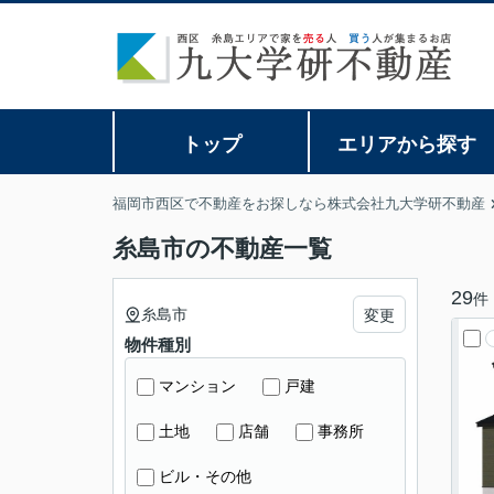
トップ
エリアから探す
福岡市西区で不動産をお探しなら株式会社九大学研不動産
糸島市の不動産一覧
29
件
糸島市
変更
物件種別
マンション
戸建
土地
店舗
事務所
ビル・その他