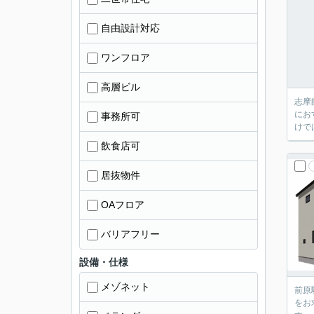
自由設計対応
ワンフロア
高層ビル
志摩
にお
事務所可
けで
飲食店可
居抜物件
OAフロア
バリアフリー
設備・仕様
メゾネット
前原
をお求