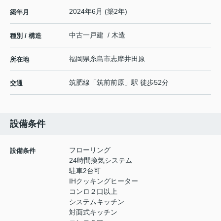
2024年6月 (築2年)
築年月
中古一戸建 / 木造
種別 / 構造
福岡県
糸島市
志摩井田原
所在地
筑肥線
「
筑前前原
」駅 徒歩52分
交通
設備条件
フローリング
設備条件
24時間換気システム
駐車2台可
IHクッキングヒーター
コンロ２口以上
システムキッチン
対面式キッチン