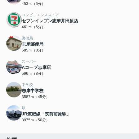
453ｍ（6分）
コンビニエンスストア
セブンイレブン志摩井田原店
461ｍ（6分）
郵便局
志摩郵便局
585ｍ（8分）
スーパー
Aコープ志摩店
596ｍ（8分）
中学校
志摩中学校
3587ｍ（45分）
駅
JR筑肥線「筑前前原駅」
3975ｍ（50分）