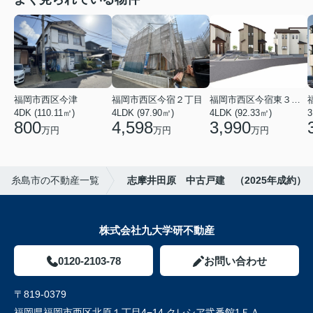
福岡市西区今津
福岡市西区今宿２丁目
福岡市西区今宿東３丁目
4DK (110.11㎡)
4LDK (97.90㎡)
4LDK (92.33㎡)
800
4,598
3,990
万円
万円
万円
糸島市の不動産一覧
志摩井田原 中古戸建 （2025年成約）
株式会社九大学研不動産
0120-2103-78
お問い合わせ
〒819-0379
福岡県福岡市西区北原１丁目4−14 クレシア弐番館1ＦＡ