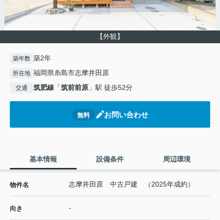
【外観】
築2年
築年数
福岡県糸島市志摩井田原
所在地
筑肥線
「
筑前前原
」駅 徒歩52分
交通
お問い合わせ
無料
基本情報
設備条件
周辺環境
志摩井田原 中古戸建 （2025年成約）
物件名
-
向き