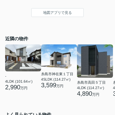
地図アプリで見る
近隣の物件
糸島市神在東１丁目
-
4SLDK (114.27㎡)
4LDK (101.64㎡)
糸島市高田５丁目
3,599
2,990
万円
4
4LDK (114.27㎡)
万円
4,890
万円
よく見られている物件