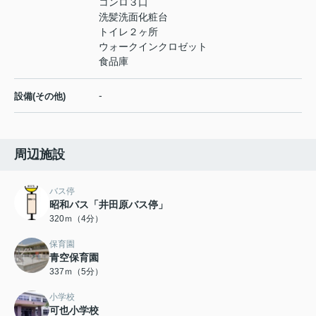
コンロ３口
洗髪洗面化粧台
トイレ２ヶ所
ウォークインクロゼット
食品庫
-
設備(その他)
周辺施設
バス停
昭和バス「井田原バス停」
320ｍ（4分）
保育園
青空保育園
337ｍ（5分）
小学校
可也小学校