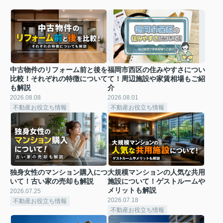
中古物件のリフォーム前と後を
福岡市⻄区の住みやすさについ
比較！それぞれの特徴について
て！周辺施設や家賃相場もご紹
も解説
介
2026.08.08
2026.08.01
不動産お役立ち情報
不動産お役立ち情報
独身女性のマンション購入につ
大規模マンションの人気な共用
いて！古い家の売却も解説
施設について！ゲストルームや
メリットも解説
2026.07.25
2026.07.18
不動産お役立ち情報
不動産お役立ち情報