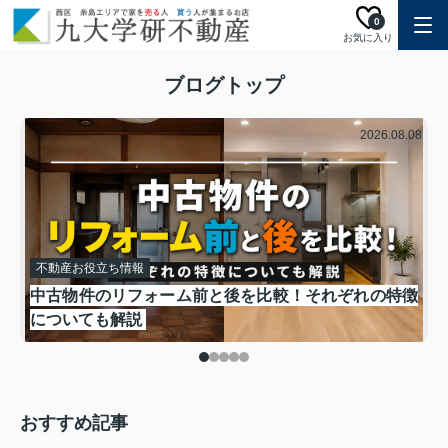
0
お気に入り
ブログトップ
.11
2026.08.08
不動産お役立ち情報
も
中古物件のリフォーム前と後を比較！それぞれの特徴
についても解説
おすすめ記事