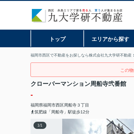
トップ
エリアから探す
福岡市西区で不動産をお探しなら株式会社九大学研不動産
この物
クローバーマンション周船寺弐番館
-
福岡県
福岡市西区
周船寺
３丁目
筑肥線「周船寺」駅徒歩12分
1
/
1