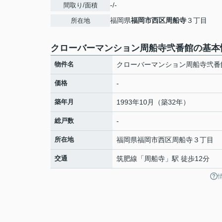
-/-
間取り/面積
福岡県
福岡市西区
周船寺
３丁目
所在地
クローバーマンション周船寺弐番館の基本
物件名
クローバーマンション周船寺弐番
価格
-
築年月
1993年10月（築32年）
総戸数
-
所在地
福岡県
福岡市西区
周船寺
３丁目
交通
筑肥線
「
周船寺
」駅 徒歩12分