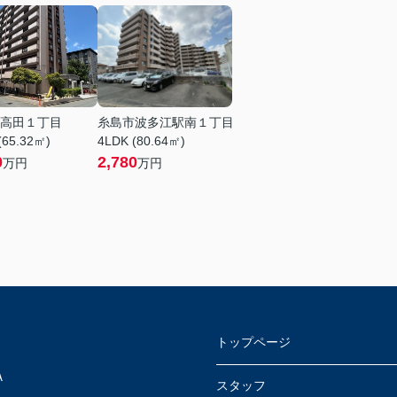
高田１丁目
糸島市波多江駅南１丁目
(65.32㎡)
4LDK (80.64㎡)
0
2,780
万円
万円
トップページ
Ａ
スタッフ