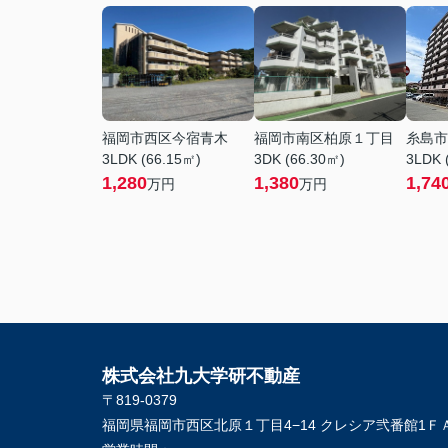
福岡市西区今宿青木
福岡市南区柏原１丁目
糸島市
3LDK (66.15㎡)
3DK (66.30㎡)
3LDK 
1,280
1,380
1,74
万円
万円
株式会社九大学研不動産
〒819-0379
福岡県福岡市西区北原１丁目4−14 クレシア弐番館1Ｆ