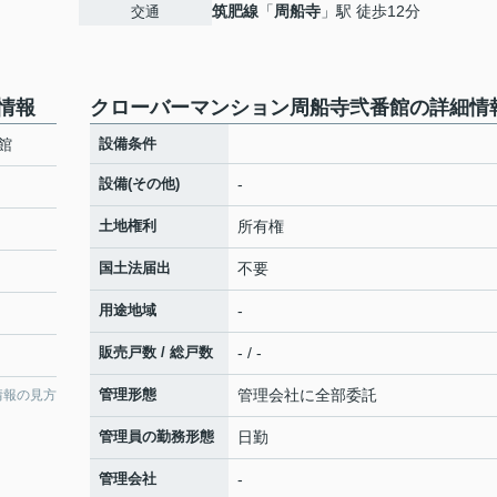
筑肥線
「
周船寺
」駅 徒歩12分
交通
情報
クローバーマンション周船寺弐番館の詳細情
館
設備条件
設備(その他)
-
土地権利
所有権
国土法届出
不要
用途地域
-
販売戸数 / 総戸数
- / -
管理形態
管理会社に全部委託
情報の見方
管理員の勤務形態
日勤
管理会社
-