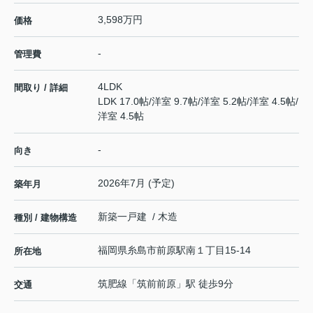
3,598万円
価格
-
管理費
4LDK
間取り / 詳細
LDK 17.0帖
/
洋室 9.7帖
/
洋室 5.2帖
/
洋室 4.5帖
/
洋室 4.5帖
-
向き
2026年7月 (予定)
築年月
新築一戸建 / 木造
種別 / 建物構造
福岡県
糸島市
前原駅南
１丁目15-14
所在地
筑肥線
「
筑前前原
」駅 徒歩9分
交通