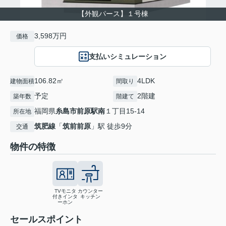
【外観パース】１号棟
3,598万円
価格
支払いシミュレーション
106.82㎡
4LDK
建物面積
間取り
予定
2階建
築年数
階建て
福岡県
糸島市
前原駅南
１丁目15-14
所在地
筑肥線
「
筑前前原
」駅 徒歩9分
交通
物件の特徴
TVモニタ
カウンター
付きインタ
キッチン
ーホン
セールスポイント