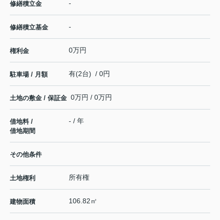
-
修繕積立金
-
修繕積立基金
0万円
権利金
有(2台) / 0円
駐車場 / 月額
0万円 / 0万円
土地の敷金 / 保証金
- / 年
借地料 /
借地期間
その他条件
所有権
土地権利
106.82㎡
建物面積