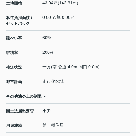
43.04坪(142.31㎡)
土地面積
0.00㎡/無 0.00㎡
私道負担面積 /
セットバック
60%
建ぺい率
200%
容積率
一方(南 公道 4.0m 間口 0.0m)
接道状況
市街化区域
都市計画
-
その他法令上の制限
不要
国土法届出要否
第一種住居
用途地域