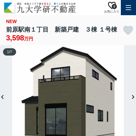
0
お気に入り
NEW
前原駅南１丁目 新築戸建 ３棟 １号棟
3,598
万円
1
/
7