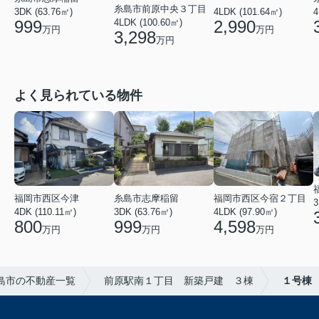
糸島市前原中央３丁目
3DK (63.76㎡)
4LDK (101.64㎡)
4
4LDK (100.60㎡)
999
2,990
万円
万円
3,298
万円
よく見られている物件
糸島市志摩稲留
福岡市西区今宿２丁目
福岡市西区今津
3DK (63.76㎡)
4LDK (97.90㎡)
4DK (110.11㎡)
999
4,598
800
万円
万円
万円
島市の不動産一覧
前原駅南１丁目 新築戸建 ３棟
１号棟