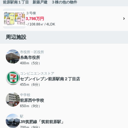
前原駅南１丁目 新築戸建 ３棟の他の物件
３号棟
3,798万円
- / 108.88㎡ / 4LDK
周辺施設
市役所・区役所
糸島市役所
400ｍ（5分）
コンビニエンスストア
セブンイレブン前原駅南２丁目店
455ｍ（6分）
中学校
前原西中学校
650ｍ（9分）
駅
JR筑肥線「筑前前原駅」
700ｍ（9分）