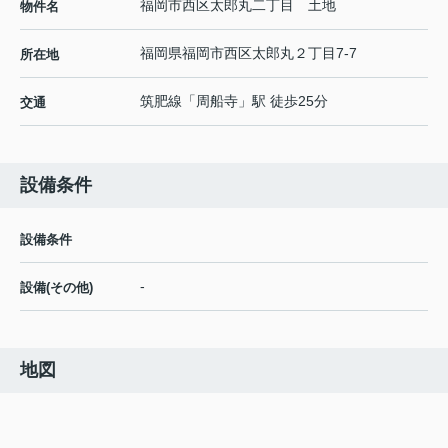
福岡市西区太郎丸二丁目 土地
物件名
福岡県
福岡市西区
太郎丸
２丁目7-7
所在地
筑肥線
「
周船寺
」駅 徒歩25分
交通
設備条件
設備条件
-
設備(その他)
地図