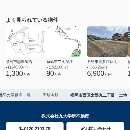
よく見られている物件
糸島市志摩師吉
糸島市二丈深江
糸島市波多江駅北１丁目
- (1240.00㎡)
- (1521.00㎡)
- (633.26㎡)
-
1,300
90
6,900
万円
万円
万円
西区の不動産一覧
周船寺駅
福岡市西区太郎丸二丁目 土地
株式会社九大学研不動産
0120-2103-78
お問い合わせ