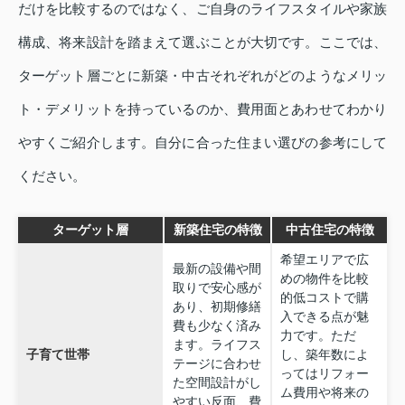
だけを比較するのではなく、ご自身のライフスタイルや家族
構成、将来設計を踏まえて選ぶことが大切です。ここでは、
ターゲット層ごとに新築・中古それぞれがどのようなメリッ
ト・デメリットを持っているのか、費用面とあわせてわかり
やすくご紹介します。自分に合った住まい選びの参考にして
ください。
ターゲット層
新築住宅の特徴
中古住宅の特徴
希望エリアで広
最新の設備や間
めの物件を比較
取りで安心感が
的低コストで購
あり、初期修繕
入できる点が魅
費も少なく済み
力です。ただ
ます。ライフス
子育て世帯
し、築年数によ
テージに合わせ
ってはリフォー
た空間設計がし
ム費用や将来の
やすい反面、費