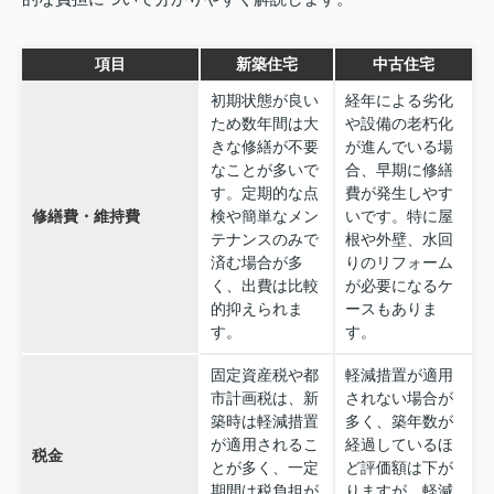
項目
新築住宅
中古住宅
初期状態が良い
経年による劣化
ため数年間は大
や設備の老朽化
きな修繕が不要
が進んでいる場
なことが多いで
合、早期に修繕
す。定期的な点
費が発生しやす
修繕費・維持費
検や簡単なメン
いです。特に屋
テナンスのみで
根や外壁、水回
済む場合が多
りのリフォーム
く、出費は比較
が必要になるケ
的抑えられま
ースもありま
す。
す。
固定資産税や都
軽減措置が適用
市計画税は、新
されない場合が
築時は軽減措置
多く、築年数が
が適用されるこ
経過しているほ
税金
とが多く、一定
ど評価額は下が
期間は税負担が
りますが、軽減