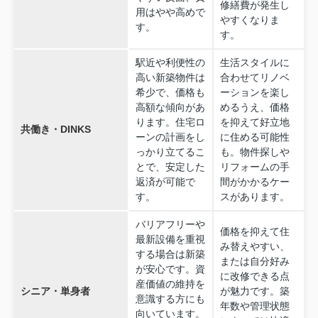
修繕費が発生し
用はやや高めで
やすくなりま
す。
す。
駅近や利便性の
生活スタイルに
高い新築物件は
合わせてリノベ
希少で、価格も
ーションを楽し
高額な傾向があ
めるうえ、価格
ります。住宅ロ
を抑えて好立地
共働き・DINKS
ーンの計画をし
に住める可能性
っかり立てるこ
も。物件探しや
とで、安定した
リフォームの手
返済が可能で
間がかかるケー
す。
スがあります。
バリアフリーや
価格を抑えて住
最新設備を重視
み替えやすい、
する場合は新築
または自分好み
が安心です。資
に改修できる点
産価値の維持を
シニア・単身者
が魅力です。築
意識する方にも
年数や管理状態
向いています。