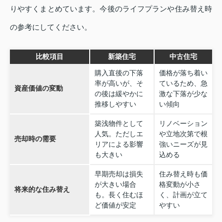
りやすくまとめています。今後のライフプランや住み替え時
の参考にしてください。
比較項目
新築住宅
中古住宅
購入直後の下落
価格が落ち着い
率が高いが、そ
ているため、急
資産価値の変動
の後は緩やかに
激な下落が少な
推移しやすい
い傾向
築浅物件として
リノベーション
人気。ただしエ
や立地次第で根
売却時の需要
リアによる影響
強いニーズが見
も大きい
込める
早期売却は損失
住み替え時も価
が大きい場合
格変動が小さ
将来的な住み替え
も。長く住むほ
く、計画が立て
ど価値が安定
やすい