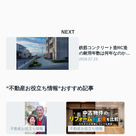
NEXT
鉄筋コンクリート造RC造
の耐用年数は何年なのか知
っていますか 鉄筋コンク
2026.07.23
リート造RC造の耐用年数
をご紹介
”不動産お役立ち情報”おすすめ記事
不動産お役立ち情報
不動産お役立ち情報