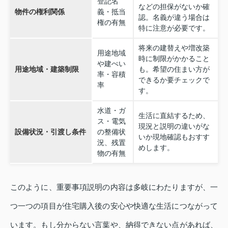
登記名
などの担保がないか確
物件の権利関係
義・抵当
認。名義が違う場合は
権の有無
特に注意が必要です。
将来の建替えや増改築
用途地域
時に制限がかかること
や建ぺい
用途地域・建築制限
も。希望の住まい方が
率・容積
できるか要チェックで
率
す。
水道・ガ
生活に直結するため、
ス・電気
現況と説明の違いがな
設備状況・引渡し条件
の整備状
いか現地確認もおすす
況、残置
めします。
物の有無
このように、重要事項説明の内容は多岐にわたりますが、一
つ一つの項目が住宅購入後の安心や快適な生活につながって
います。もし分からない言葉や、納得できない点があれば、