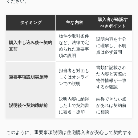
ください。
購入者が確認す
タイミング
主な内容
べきポイント
物件や取引条件
説明内容を十分
購入申し込み後〜契約
など、法律で定
に理解し、不明
直前
められた重要事
点は必ず質問
項の説明
書類に記載され
担当者と対面も
た内容と実際の
重要事項説明実施時
しくはオンライ
物件情報が一致
ンでの説明
するか確認
説明内容に納得
納得できない点
説明後〜契約締結前
した上で契約書
があれば契約前
に署名・捺印
に相談
このように、重要事項説明は住宅購入者が安心して契約する