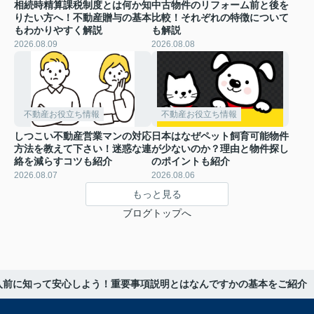
相続時精算課税制度とは何か知
中古物件のリフォーム前と後を
りたい方へ！不動産贈与の基本
比較！それぞれの特徴について
もわかりやすく解説
も解説
2026.08.09
2026.08.08
不動産お役立ち情報
不動産お役立ち情報
しつこい不動産営業マンの対応
日本はなぜペット飼育可能物件
方法を教えて下さい！迷惑な連
が少ないのか？理由と物件探し
絡を減らすコツも紹介
のポイントも紹介
2026.08.07
2026.08.06
もっと見る
ブログトップへ
入前に知って安心しよう！重要事項説明とはなんですかの基本をご紹介