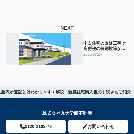
NEXT
中古住宅の改修工事で
所得税の特別控除が使
える？補助金等もわか
2025.07.24
りやすくポイントを解
説
動産表示登記とはわかりやすく解説！新築住宅購入後の手続きもご紹介
株式会社九大学研不動産
0120-2103-78
お問い合わせ