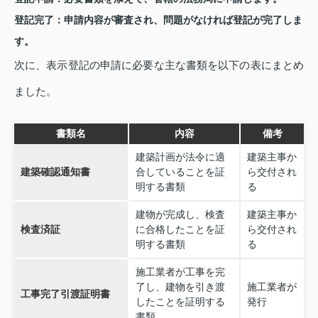
登記完了
：申請内容が審査され、問題がなければ登記が完了しま
す。
次に、表示登記の申請に必要な主な書類を以下の表にまとめ
ました。
書類名
内容
備考
建築計画が法令に適
建築主事か
建築確認通知書
合していることを証
ら交付され
明する書類
る
建物が完成し、検査
建築主事か
検査済証
に合格したことを証
ら交付され
明する書類
る
施工業者が工事を完
了し、建物を引き渡
施工業者が
工事完了引渡証明書
したことを証明する
発行
書類