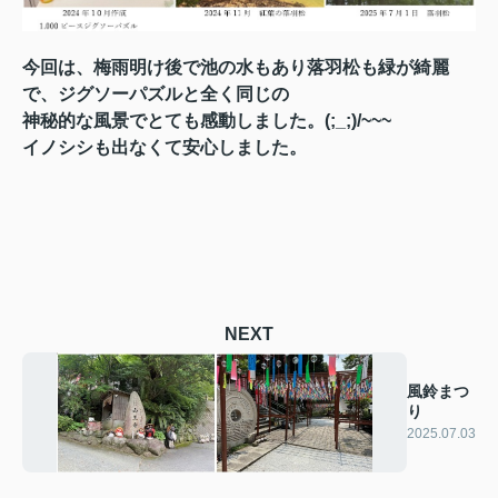
今回は、梅雨明け後で池の水もあり落羽松も緑が綺麗
で、ジグソーパズルと全く同じの
神秘的な風景で
とても感動しました。(;_;)/~~~
イノシシも出なくて安心しました。
NEXT
風鈴まつ
り
2025.07.03