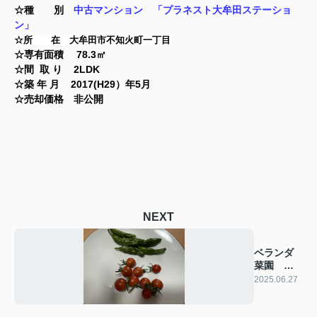
☆種 別
中古マンション 「プラネスト大牟田ステーショ
ン」
☆所 在 大牟田市不知火町一丁目
☆専有面積 78.3㎡
☆間 取 り 2LDK
☆築 年 月 2017(H29）年5月
☆売却価格 非公開
NEXT
ベランダ
菜園 ト
マト+シシ
2025.06.27
トウ