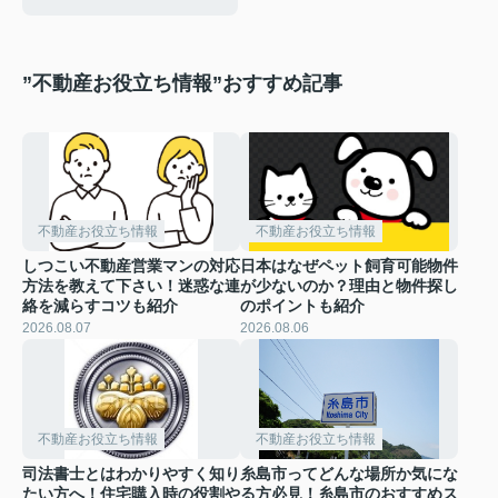
”不動産お役立ち情報”おすすめ記事
不動産お役立ち情報
不動産お役立ち情報
しつこい不動産営業マンの対応
日本はなぜペット飼育可能物件
方法を教えて下さい！迷惑な連
が少ないのか？理由と物件探し
絡を減らすコツも紹介
のポイントも紹介
2026.08.07
2026.08.06
不動産お役立ち情報
不動産お役立ち情報
司法書士とはわかりやすく知り
糸島市ってどんな場所か気にな
たい方へ！住宅購入時の役割や
る方必見！糸島市のおすすめス