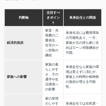
注目すべ
判断軸
きポイン
単身赴任との関係
ト
家賃・光
単身生活には費用増加
熱費の二
の可能性あり。一方、
重発生、
経済的負担
家族が元の持ち家に住
住宅ロー
めばローン控除継続が
ン控除の
可能。
継続
家族の暮
単身赴任なら家族の環
らしやす
境は変えずに済むが、
さ、子の
家族への影響
家族との時間や精神面
通学や生
の負担が増える可能
活環境へ
性。
の影響
家の管理
のしやす
単身赴任では住民票・