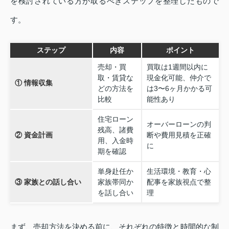
を検討されている方が取るべきステップを整理したもので
す。
ステップ
内容
ポイント
売却・買
買取は1週間以内に
取・賃貸な
現金化可能、仲介で
① 情報収集
どの方法を
は3〜6ヶ月かかる可
比較
能性あり
住宅ローン
オーバーローンの判
残高、諸費
② 資金計画
断や費用見積を正確
用、入金時
に
期を確認
単身赴任か
生活環境・教育・心
③ 家族との話し合い
家族帯同か
配事を家族視点で整
を話し合い
理
まず、売却方法を決める前に、それぞれの特徴と時間的な制