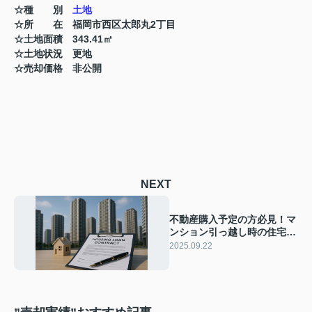
☆種 別
土地
☆所 在 福岡市西区太郎丸2丁目
☆土地面積 343.41㎡
☆土地状況 更地
☆売却価格 非公開
NEXT
不動産購入予定の方必見！マ
ンション引っ越し時の住宅ロ
ーンや税金の注意点も紹介
2025.09.22