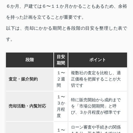
６か月、戸建ては６〜１１か月かかることもあるため、余裕
を持った計画を立てることが重要です。
以下は、売却にかかる期間と各段階の目安を整理した表で
す。
目安
段階
ポイント
期間
１〜
複数社の査定を比較し、適
査定・媒介契約
２週
正価格を把握することが大
間
切です
１〜
特に販売開始から成約まで
３か
売却活動・内覧対応
を「市場公開期間」と呼
月程
び、３か月程度が標準です
度
ローン審査や手続きの関係
１〜