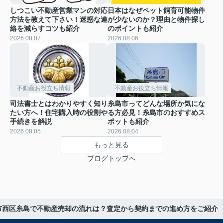
しつこい不動産営業マンの対応
日本はなぜペット飼育可能物件
方法を教えて下さい！迷惑な連
が少ないのか？理由と物件探し
絡を減らすコツも紹介
のポイントも紹介
2026.08.07
2026.08.06
不動産お役立ち情報
不動産お役立ち情報
司法書士とはわかりやすく知り
糸島市ってどんな場所か気にな
たい方へ！住宅購入時の役割や
る方必見！糸島市のおすすめス
手続きを解説
ポットも紹介
2026.08.05
2026.08.04
もっと見る
ブログトップへ
市西区糸島で不動産売却の流れは？査定から契約までの進め方をご紹介