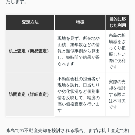
たします。
目的に応
査定方法
特徴
じた利用
糸島の相
現地を見ず、所在地や
場感をざ
面積、築年数などの情
っくり把
机上査定（簡易査定）
報と類似事例から算出
握したい
し、短時間で結果が得
際に便利
られます
です
不動産会社の担当者が
実際の売
現地を訪れ、日当たり
却を検討
や劣化状況など個別事
訪問査定（詳細査定）
する際に
情を反映して、精度の
は不可欠
高い価格査定を行いま
です
す
糸島での不動産売却を検討される場合、まずは机上査定で相