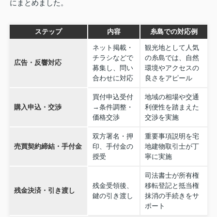
にまとめました。
ステップ
内容
糸島での対応例
ネット掲載・
観光地として人気
チラシなどで
の糸島では、自然
広告・反響対応
募集し、問い
環境やアクセスの
合わせに対応
良さをアピール
買付申込受付
地域の相場や交通
購入申込・交渉
→条件調整・
利便性を踏まえた
価格交渉
交渉を実施
双方署名・押
重要事項説明を宅
売買契約締結・手付金
印、手付金の
地建物取引士が丁
授受
寧に実施
司法書士が所有権
残金受領後、
移転登記と抵当権
残金決済・引き渡し
鍵の引き渡し
抹消の手続きをサ
ポート