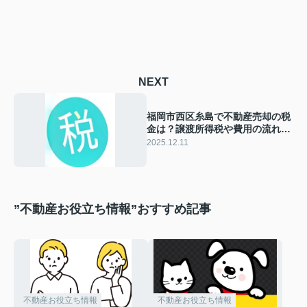
NEXT
福岡市西区糸島で不動産売却の税
金は？譲渡所得税や費用の流れを
解説
2025.12.11
”不動産お役立ち情報”おすすめ記事
不動産お役立ち情報
不動産お役立ち情報