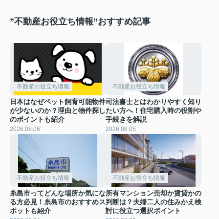
”不動産お役立ち情報”おすすめ記事
不動産お役立ち情報
不動産お役立ち情報
日本はなぜペット飼育可能物件
司法書士とはわかりやすく知り
が少ないのか？理由と物件探し
たい方へ！住宅購入時の役割や
のポイントも紹介
手続きを解説
2026.08.06
2026.08.05
不動産お役立ち情報
不動産お役立ち情報
糸島市ってどんな場所か気にな
所有マンション売却か賃貸かの
る方必見！糸島市のおすすめス
判断は？夫婦二人の住みかえ検
ポットも紹介
討に役立つ選択ポイント