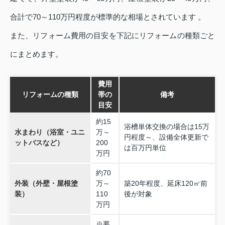
合計で70～110万円程度が標準的な相場とされています 。
また、リフォーム費用の目安を下記にリフォームの種類ごと
にまとめます。
費用
リフォームの種類
帯の
備考
目安
約15
浴槽単体交換の場合は15万
水まわり（浴室・ユニ
万～
円程度～、設備全体更新で
ットバスなど）
200
は百万円単位
万円
約70
外装（外壁・屋根塗
万～
築20年程度、延床120㎡前
装）
110
後が対象
万円
※要