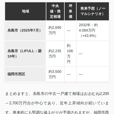
中央
坪
将来予想（ノー
地域
値・推
単
マルシナリオ）
定相場
価
2032年：約
約2,690
糸島市（2025年7月）
—
4,084万円
万円
（+43.8%）
約
糸島市（LIFULL：築
約2,235
106
—
10年）
万円
万
円
約3,500
福岡市西区
—
—
万円
まとめますと、糸島市の中古一戸建て相場はおおむね2,200
～2,700万円台が中心であり、近年上昇傾向が続いていま
す。将来的にも堅調な値上がりが予測されますが、福岡市西