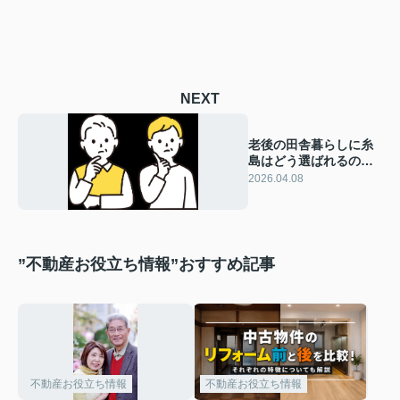
NEXT
老後の田舎暮らしに糸
島はどう選ばれるの
か！移住検討のポイン
2026.04.08
トを紹介
”不動産お役立ち情報”おすすめ記事
不動産お役立ち情報
不動産お役立ち情報