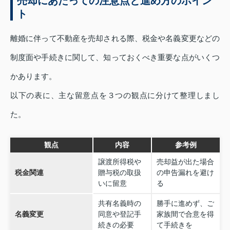
売却にあたっての注意点と進め方のポイン
ト
離婚に伴って不動産を売却される際、税金や名義変更などの
制度面や手続きに関して、知っておくべき重要な点がいくつ
かあります。
以下の表に、主な留意点を３つの観点に分けて整理しまし
た。
観点
内容
参考例
譲渡所得税や
売却益が出た場合
税金関連
贈与税の取扱
の申告漏れを避け
いに留意
る
共有名義時の
勝手に進めず、ご
名義変更
同意や登記手
家族間で合意を得
続きの必要
て手続きを