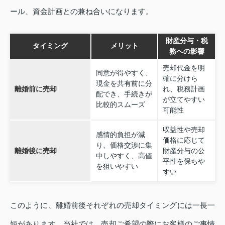
ール、資金計画との兼ね合いになります。
財産分与・税
タイミング
メリット
務への影響
売却代金を明
同意が得やすく、
確に分けら
現金を共有前に分
離婚前に売却
れ、税務計画
配でき、手続きが
が立てやすい
比較的スムーズ
可能性
収益性や売却
感情的負担が減
価格に応じて
り、価格交渉に集
離婚後に売却
財産分与の公
中しやすく、高値
平性を保ちや
を狙いやすい
すい
このように、離婚前後それぞれの売却タイミングには一長一
短があります。当社では、売却ご希望の際にお客様のご事情