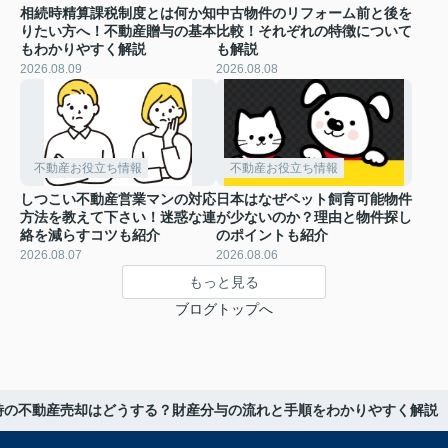
相続時精算課税制度とは何か知
中古物件のリフォーム前と後を
りたい方へ！不動産贈与の基本
比較！それぞれの特徴について
もわかりやすく解説
も解説
2026.08.09
2026.08.08
不動産お役立ち情報
不動産お役立ち情報
しつこい不動産営業マンの対応
日本はなぜペット飼育可能物件
方法を教えて下さい！迷惑な連
が少ないのか？理由と物件探し
絡を減らすコツも紹介
のポイントも紹介
2026.08.07
2026.08.06
もっと見る
ブログトップへ
時の不動産売却はどうする？財産分与の流れと手順をわかりやすく解説