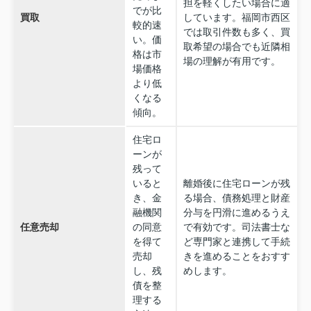
担を軽くしたい場合に適
でが比
買取
しています。福岡市西区
較的速
では取引件数も多く、買
い。価
取希望の場合でも近隣相
格は市
場の理解が有用です。
場価格
より低
くなる
傾向。
住宅ロ
ーンが
残って
いると
離婚後に住宅ローンが残
き、金
る場合、債務処理と財産
融機関
分与を円滑に進めるうえ
任意売却
の同意
で有効です。司法書士な
を得て
ど専門家と連携して手続
売却
きを進めることをおすす
し、残
めします。
債を整
理する