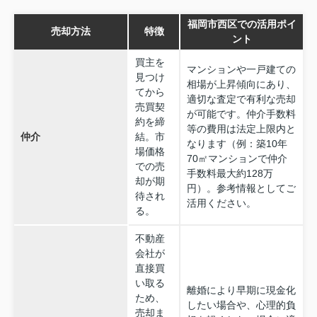
福岡市西区での活用ポイ
売却方法
特徴
ント
買主を
マンションや一戸建ての
見つけ
相場が上昇傾向にあり、
てから
適切な査定で有利な売却
売買契
が可能です。仲介手数料
約を締
等の費用は法定上限内と
仲介
結。市
なります（例：築10年
場価格
70㎡マンションで仲介
での売
手数料最大約128万
却が期
円）。参考情報としてご
待され
活用ください。
る。
不動産
会社が
直接買
い取る
離婚により早期に現金化
ため、
したい場合や、心理的負
売却ま