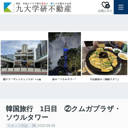
0
お気に入り
韓国旅行 1日目 ②クムガプラザ・
ソウルタワー
スタッフ日記 関
2025.09.29