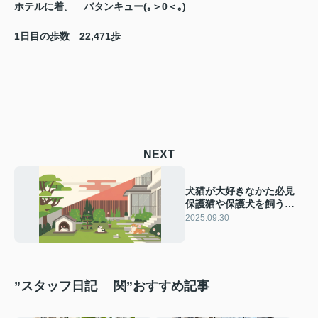
ホテルに着。 バタンキュー
(｡＞0＜｡)
1日目の歩数 22,471歩
NEXT
犬猫が大好きなかた必見
保護猫や保護犬を飼う方
法を紹介します 住まい選
2025.09.30
びや飼育のポイントも合
わせて解説
”スタッフ日記 関”おすすめ記事