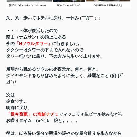
又、又、歩いてホテルに戻り、一休み
(￣Д￣；；
・・・・体が復活したので
南山（ナムサン）の頂上にある
夜の
「Nソウルタワー」
に行きました。
タクシーはタワーの下まで入れないので
タワー行バスに乗り、下の方から歩いて上ります。
展望から眺めるソウルの街夜景が、
何と、何と、
ダイヤモンドをちりばめたように美しく、綺麗なこと
((((((ﾉﾟ
⊿ﾟ)ﾉ
次は
夕食です。
明洞に戻り、
「長今煎家」 の海鮮チヂミ
でマッコリ＋生ビール飲みながら
お喋りタイム
(o^-')b 娘と。。。。
後は、ほろ酔い気分で明洞の賑やかな屋台通りを歩きながら