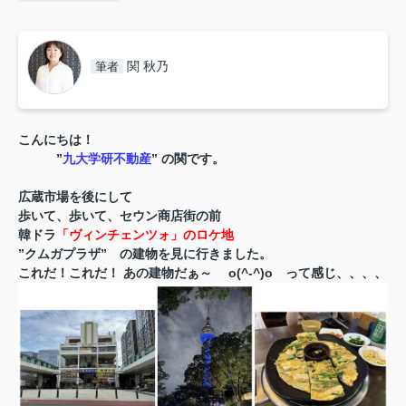
関 秋乃
筆者
こんにちは！
”
九大学研不動産
” の関です。
広蔵市場を後にして
歩いて、歩いて、セウン商店街の前
韓ドラ
「ヴィンチ
ェンツォ」のロケ地
”クムガプラザ” の建物を見に行きました。
これだ！これだ！ あの建物だぁ～
o(^-^)o
って感じ、、、
、