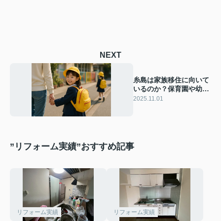
NEXT
糸島は家族移住に向いて
いるのか？保育園や幼稚
園の特徴を紹介
2025.11.01
”リフォーム実績”おすすめ記事
リフォーム実績
リフォーム実績