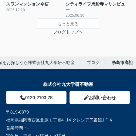
スワンマンション今宿
シティライフ周船寺マリンビュ
ー
2025.12.18
2025.06.30
もっと見る
ブログトップへ
産をお探しなら株式会社九大学研不動産
ブログ
糸島市高祖
株式会社九大学研不動産
0120-2103-78
お問い合わせ
〒819-0379
福岡県福岡市西区北原１丁目4−14 クレシア弐番館1ＦＡ
営業時間：
-
定休日：
毎週 火曜日・水曜日