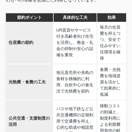
節約ポイント
具体的な工夫
効果
毎月の住居
UR賃貸やサービス
費を抑えつ
付き高齢者向け住宅
つ、安全で
住居費の節約
を活用し、敷金・礼
住みやすい
金の抑制や安心の設
住環境を確
備を重視
保
食費・光熱
地元直売所や糸島の
費を地域資
食材を積極的に利
光熱費・食費の工夫
源を活かし
用、自炊中心の食生
て効果的に
活で光熱費を節約
低減
移動コスト
バスや地下鉄など公
の削減と、
共交通機関の定期利
公共交通・支援制度の
制度利用に
用で交通費を抑え、
活用
よる初期費
公的な助成や相談窓
用負担の軽