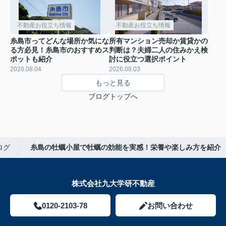
不動産お役立ち情報
不動産お役立ち情報
糸島市ってどんな場所か気にな
所有マンション売却か賃貸かの
る方必見！糸島市のおすすめス
判断は？夫婦二人の住みかえ検
ポットも紹介
討に役立つ選択ポイント
2026.08.04
2026.08.03
もっと見る
ブログトップへ
ログ
糸島の牡蠣小屋で牡蠣の効能を実感！栄養や楽しみ方を紹介
株式会社九大学研不動産
0120-2103-78
お問い合わせ