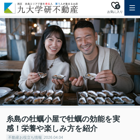
0
お気に入り
糸島の牡蠣小屋で牡蠣の効能を実
感！栄養や楽しみ方を紹介
不動産お役立ち情報
2026.04.04