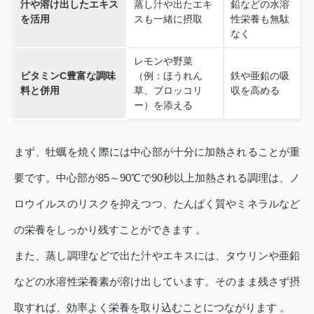
汁や溶け出したエキス
蒸し汁や出たエキ
鉛などの水溶
を活用
スも一緒に摂取
性栄養も無駄
なく
レモンや野菜
ビタミンC豊富な調味
（例：ほうれん
鉄や亜鉛の吸
料と併用
草、ブロッコリ
収を高める
ー）を添える
まず、牡蠣を焼く際には中心部が十分に加熱されることが重
要です。中心部が85～90℃で90秒以上加熱される調理は、ノ
ロウイルスのリスクを抑えつつ、たんぱく質やミネラルなど
の栄養をしっかり残すことができます 。
また、蒸し調理などで出た汁やエキスには、タウリンや亜鉛
などの水溶性栄養素が溶け出しています。そのまま残さず摂
取すれば、効率よく栄養を取り込むことにつながります 。