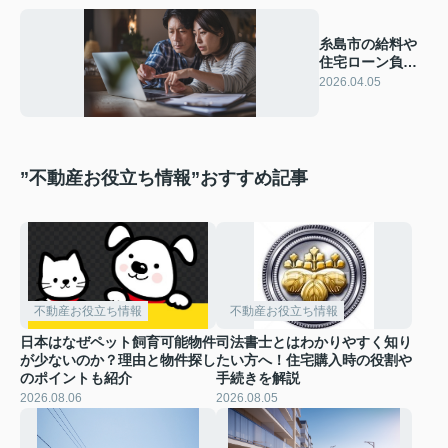
糸島市の給料や
住宅ローン負担
は？家計管理の
2026.04.05
コツも紹介
”不動産お役立ち情報”おすすめ記事
不動産お役立ち情報
不動産お役立ち情報
日本はなぜペット飼育可能物件
司法書士とはわかりやすく知り
が少ないのか？理由と物件探し
たい方へ！住宅購入時の役割や
のポイントも紹介
手続きを解説
2026.08.06
2026.08.05