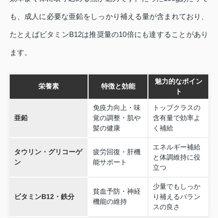
も、成人に必要な亜鉛をしっかり補える量が含まれており、
たとえばビタミンB12は推奨量の10倍にも達することがあり
ます。
魅力的なポイン
栄養素
特徴と効能
ト
免疫力向上・味
トップクラスの
亜鉛
覚の調整・肌や
含有量で効率よ
髪の健康
く補給
エネルギー補給
タウリン・グリコーゲ
疲労回復・肝機
と体調維持に役
ン
能サポート
立つ
少量でもしっか
貧血予防・神経
ビタミンB12・鉄分
り補えるバラン
機能の維持
スの良さ