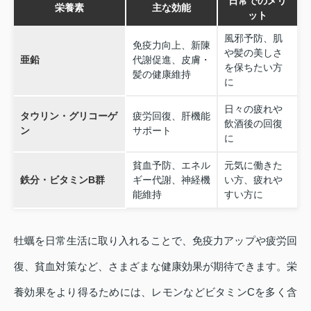
日常でのメリ
栄養素
主な効能
ット
風邪予防、肌
免疫力向上、新陳
や髪の美しさ
亜鉛
代謝促進、皮膚・
を保ちたい方
髪の健康維持
に
日々の疲れや
タウリン・グリコーゲ
疲労回復、肝機能
飲酒後の回復
ン
サポート
に
貧血予防、エネル
元気に働きた
鉄分・ビタミンB群
ギー代謝、神経機
い方、疲れや
能維持
すい方に
牡蠣を日常生活に取り入れることで、免疫力アップや疲労回
復、貧血対策など、さまざまな健康効果が期待できます。栄
養効果をより得るためには、レモンなどビタミンCを多く含