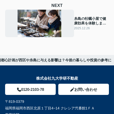
NEXT
糸島の牡蠣小屋で健
康効果を体験しませ
んか 糸島産牡蠣の栄
2025.12.26
養と楽しみ方も紹介
副都心計画が西区や糸島に与える影響は？今後の暮らしや投資の参考に
株式会社九大学研不動産
0120-2103-78
お問い合わせ
〒819-0379
福岡県福岡市西区北原１丁目4−14 クレシア弐番館1ＦＡ