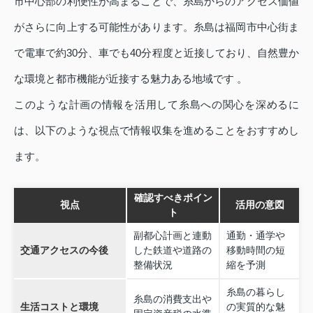
市中心部の利便性が高まることで、糸島からのアクセス価値
がさらに向上する可能性があります。糸島は福岡市中心街ま
で電車で約30分、車でも40分程度と近接しており、自然豊か
な環境と都市機能が近接する魅力ある地域です 。
このような計画の情報を活用して糸島への関心を深めるに
は、以下のような視点で情報収集を進めることをおすすめし
ます。
確認すべきポイン
視点
活用の意図
ト
副都心計画と連動
通勤・通学や
交通アクセスの今後
した鉄道や道路の
移動時間の短
整備状況
縮を予測
糸島の暮らし
糸島の消費支出や
生活コストと環境
の実質的な魅