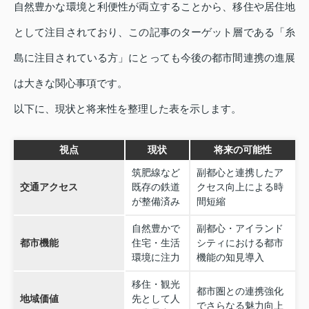
自然豊かな環境と利便性が両立することから、移住や居住地
として注目されており、この記事のターゲット層である「糸
島に注目されている方」にとっても今後の都市間連携の進展
は大きな関心事項です。
以下に、現状と将来性を整理した表を示します。
視点
現状
将来の可能性
筑肥線など
副都心と連携したア
交通アクセス
既存の鉄道
クセス向上による時
が整備済み
間短縮
自然豊かで
副都心・アイランド
都市機能
住宅・生活
シティにおける都市
環境に注力
機能の知見導入
移住・観光
都市圏との連携強化
地域価値
先として人
でさらなる魅力向上