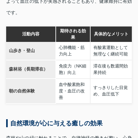
よって血圧の低下が実感されることもあり、健康維持に有効
です。
期待される効
活動内容
具体的なメリット
果
心肺機能・筋
有酸素運動として
山歩き・登山
力向上
無理なく継続可能
免疫力（NK細
滞在後も数週間効
森林浴（長期滞在）
胞）向上
果持続
血中酸素飽和
すっきりした目覚
朝の自然体験
度・血圧の改
め、血圧低下
善
自然環境が心に与える癒しの効果
森林や山の緑に触れることで、自律神経の働きが整い、心身