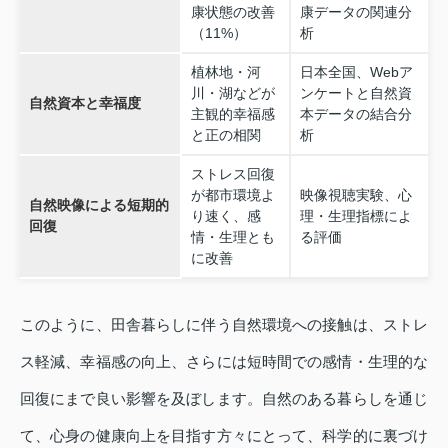
康状態の改善
康データの関連分
（11%）
析
植林地・河
日本全国、Webア
川・湖などが
ンケートと自然資
自然資本と幸福度
主観的幸福感
本データの結合分
と正の相関
析
ストレス回復
が都市環境よ
映像視聴実験、心
自然映像による短期的
り速く、感
理・生理指標によ
回復
情・生理とも
る評価
に改善
このように、田舎暮らしに伴う自然環境への接触は、ストレ
ス軽減、幸福感の向上、さらには短時間での感情・生理的な
回復にまで良い影響を及ぼします。自然のある暮らしを通じ
て、心身の健康向上を目指す方々にとって、科学的に裏づけ