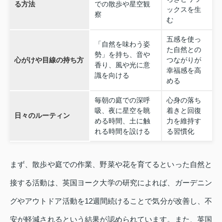
る方法
での散歩や星空観
ックスを生
察
む
五感を使っ
「自然を味わう姿
た自然との
勢」を持ち、音や
心がけや目線の持ち方
つながりが
香り、風や光に意
幸福感を高
識を向ける
める
毎朝の庭での深呼
心身の落ち
吸、夜に星空を眺
着きと回復
日々のルーティン
める時間、土に触
力を維持す
れる時間を設ける
る習慣化
まず、散歩や庭での作業、野菜や花を育てるといった自然と
接する活動は、英国ヨーク大学の研究によれば、ガーデニン
グやアウトドア活動を12週間続けることで気分が改善し、不
安が軽減されるという結果が認められています。また、英国