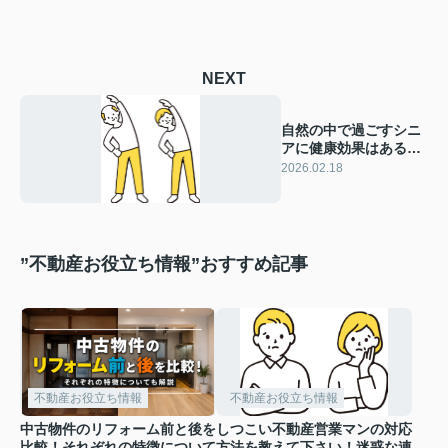
NEXT
自然の中で過ごすシニ
アに健康効果はある？
移住や生活のヒントも
2026.02.18
紹介
”不動産お役立ち情報”おすすめ記事
不動産お役立ち情報
不動産お役立ち情報
中古物件のリフォーム前と後を
しつこい不動産営業マンの対応
比較！それぞれの特徴について
方法を教えて下さい！迷惑な連