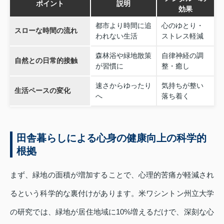
ポイント
説明
効果
都市より時間に追
心のゆとり・
スローな時間の流れ
われない生活
ストレス軽減
森林浴や緑地散策
自律神経の調
自然との日常的接触
が習慣に
整・癒し
速さからゆったり
気持ちが整い
生活ペースの変化
へ
落ち着く
田舎暮らしによる心身の健康向上の科学的
根拠
まず、緑地の面積が増加することで、心理的苦痛が軽減され
るという科学的な裏付けがあります。米ワシントン州立大学
の研究では、緑地が居住地域に10%増えるだけで、深刻な心