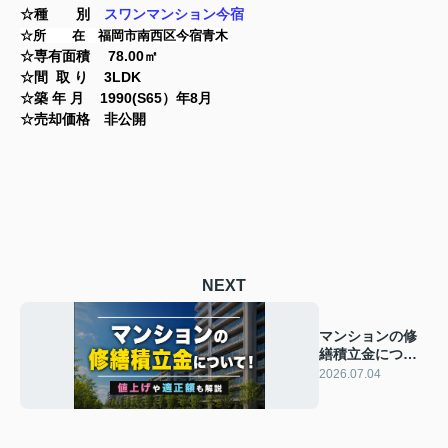
☆種 別
スワンマンション今宿
☆所 在 福岡市南西区今宿青木
☆専有面積 78.00㎡
☆間 取 り 3LDK
☆築 年 月 1990(S65）年8
月
☆売却価格 非公開
NEXT
マンションの修
繕積立金につい
て！値上げや適
2026.07.04
正額も解説