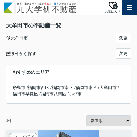
0
お気に入り
大牟田市の不動産一覧
大牟田市
変更
条件から探す
変更
おすすめのエリア
糸島市
/
福岡市西区
/
福岡市南区
/
福岡市東区
/
大牟田市
/
福岡市早良区
/
福岡市城南区
/
小郡市
1
件
中古マンション