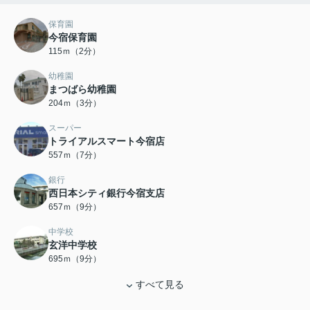
保育園
今宿保育園
115ｍ（2分）
幼稚園
まつばら幼稚園
204ｍ（3分）
スーパー
トライアルスマート今宿店
557ｍ（7分）
銀行
西日本シティ銀行今宿支店
657ｍ（9分）
中学校
玄洋中学校
695ｍ（9分）
すべて見る