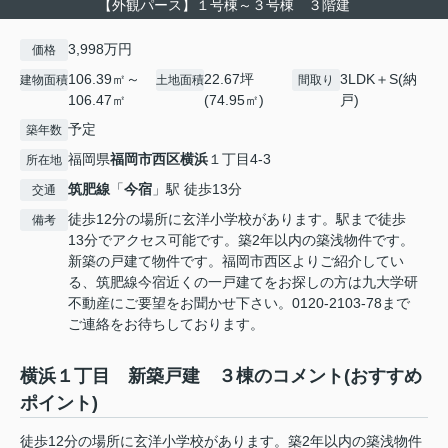
【外観パース】１号棟～３号棟 ３階建
3,998万円
価格
106.39㎡～
22.67坪
3LDK＋S(納
建物面積
土地面積
間取り
106.47㎡
(74.95㎡)
戸)
予定
築年数
福岡県
福岡市西区
横浜
１丁目4-3
所在地
筑肥線
「
今宿
」駅 徒歩13分
交通
徒歩12分の場所に玄洋小学校があります。駅まで徒歩
備考
13分でアクセス可能です。築2年以内の築浅物件です。
新築の戸建て物件です。福岡市西区よりご紹介してい
る、筑肥線今宿近くの一戸建てをお探しの方は九大学研
不動産にご要望をお聞かせ下さい。0120-2103-78まで
ご連絡をお待ちしております。
横浜１丁目 新築戸建 ３棟のコメント(おすすめ
ポイント)
徒歩12分の場所に玄洋小学校があります。築2年以内の築浅物件