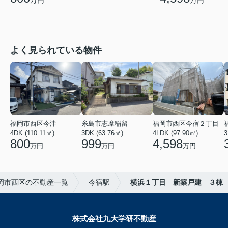
万円
万円
よく見られている物件
福岡市西区今津
糸島市志摩稲留
福岡市西区今宿２丁目
4DK (110.11㎡)
3DK (63.76㎡)
4LDK (97.90㎡)
800
999
4,598
万円
万円
万円
岡市西区の不動産一覧
今宿駅
横浜１丁目 新築戸建 ３棟
株式会社九大学研不動産