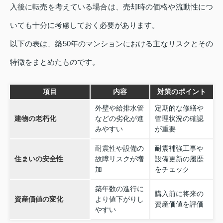
入後に転売を考えている場合は、売却時の価格や流動性につ
いても十分に考慮しておく必要があります。
以下の表は、築50年のマンションにおける主なリスクとその
特徴をまとめたものです。
項目
内容
対策のポイント
外壁や給排水管
定期的な修繕や
建物の老朽化
などの劣化が進
管理状況の確認
みやすい
が重要
耐震性や設備の
耐震補強工事や
住まいの安全性
故障リスクが増
設備更新の履歴
加
をチェック
築年数の進行に
購入前に将来の
資産価値の変化
より値下がりし
資産価値を評価
やすい