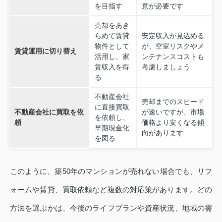
を目指す
意が必要です
売却をあき
らめて賃貸
安定収入が見込める
物件として
が、空室リスクやメ
賃貸運用に切り替え
活用し、家
ンテナンスコストも
賃収入を得
考慮しましょう
る
不動産会社
売却までのスピード
に直接買取
不動産会社に買取を依
が速いですが、市場
を依頼し、
頼
価格より安くなる傾
早期現金化
向があります
を図る
このように、築50年のマンションが売れない場合でも、リフ
ォームや賃貸、買取依頼など複数の対応策があります。どの
方法を選ぶかは、今後のライフプランや資産状況、地域の需