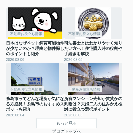
不動産お役立ち情報
不動産お役立ち情報
日本はなぜペット飼育可能物件
司法書士とはわかりやすく知り
が少ないのか？理由と物件探し
たい方へ！住宅購入時の役割や
のポイントも紹介
手続きを解説
2026.08.06
2026.08.05
不動産お役立ち情報
不動産お役立ち情報
糸島市ってどんな場所か気にな
所有マンション売却か賃貸かの
る方必見！糸島市のおすすめス
判断は？夫婦二人の住みかえ検
ポットも紹介
討に役立つ選択ポイント
2026.08.04
2026.08.03
もっと見る
ブログトップへ