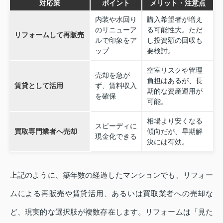
対応策
ポイント
メリット・注意点
内装や水回り
購入希望者が増え
のリニューア
る可能性大。ただ
リフォームして再販売
ルで印象をア
し投資額の回収も
ップ
要検討。
空室リスクや管理
売却を急が
負担はあるが、長
賃貸として活用
ず、賃料収入
期的な資産運用が
を確保
可能。
相場より安くなる
スピーディに
買取専門業者へ売却
傾向だが、早期解
現金化できる
決には有効。
上記のように、築年数の経過したマンションでも、リフォー
ムによる再販売や賃貸活用、あるいは買取業者への売却な
ど、現実的な選択肢が複数存在します。リフォームは「見た