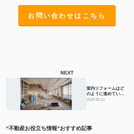
お問い合わせはこちら
NEXT
室内リフォームはど
のように進めていっ
たらいい？手順や注
2026.06.22
意点をまとめてご紹
介
”不動産お役立ち情報”おすすめ記事