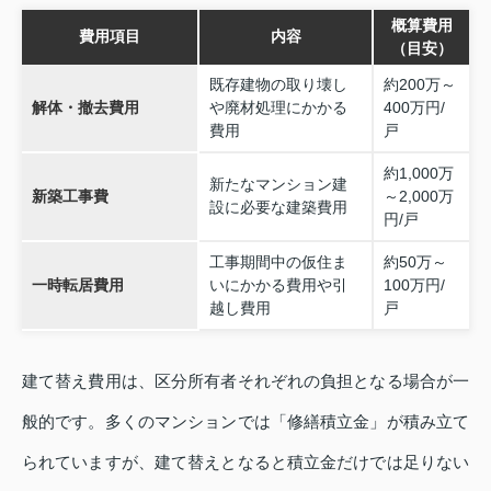
概算費用
費用項目
内容
（目安）
既存建物の取り壊し
約200万～
解体・撤去費用
や廃材処理にかかる
400万円/
費用
戸
約1,000万
新たなマンション建
新築工事費
～2,000万
設に必要な建築費用
円/戸
工事期間中の仮住ま
約50万～
一時転居費用
いにかかる費用や引
100万円/
越し費用
戸
建て替え費用は、区分所有者それぞれの負担となる場合が一
般的です。多くのマンションでは「修繕積立金」が積み立て
られていますが、建て替えとなると積立金だけでは足りない