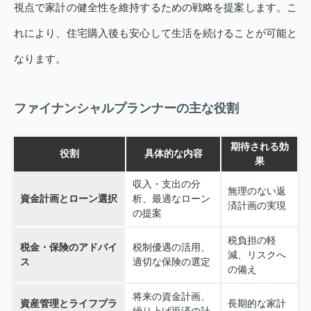
視点で家計の健全性を維持するための戦略を提案します。こ
れにより、住宅購入後も安心して生活を続けることが可能と
なります。
ファイナンシャルプランナーの主な役割
期待される効
役割
具体的な内容
果
収入・支出の分
無理のない返
資金計画とローン選択
析、最適なローン
済計画の実現
の提案
税負担の軽
税金・保険のアドバイ
税制優遇の活用、
減、リスクへ
ス
適切な保険の選定
の備え
将来の資金計画、
資産管理とライフプラ
長期的な家計
繰り上げ返済の計