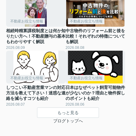
不動産お役立ち情報
不動産お役立ち情報
相続時精算課税制度とは何か知
中古物件のリフォーム前と後を
りたい方へ！不動産贈与の基本
比較！それぞれの特徴について
もわかりやすく解説
も解説
2026.08.09
2026.08.08
不動産お役立ち情報
不動産お役立ち情報
しつこい不動産営業マンの対応
日本はなぜペット飼育可能物件
方法を教えて下さい！迷惑な連
が少ないのか？理由と物件探し
絡を減らすコツも紹介
のポイントも紹介
2026.08.07
2026.08.06
もっと見る
ブログトップへ