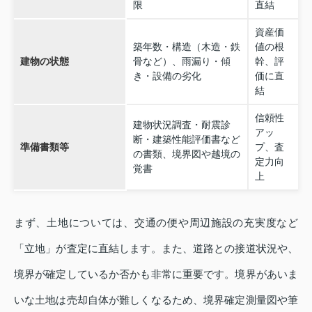
限
直結
資産価
築年数・構造（木造・鉄
値の根
建物の状態
骨など）、雨漏り・傾
幹、評
き・設備の劣化
価に直
結
信頼性
建物状況調査・耐震診
アッ
断・建築性能評価書など
準備書類等
プ、査
の書類、境界図や越境の
定力向
覚書
上
まず、土地については、交通の便や周辺施設の充実度など
「立地」が査定に直結します。また、道路との接道状況や、
境界が確定しているか否かも非常に重要です。境界があいま
いな土地は売却自体が難しくなるため、境界確定測量図や筆