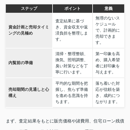
ステップ
ポイント
意義
無理のないス
査定結果に基づ
ケジュール
資金計画と売却タイミ
き、資金収支や返
で、計画的に
ングの見極め
済負担を整理しま
売却できま
す。
す。
清掃・整理整頓、
第一印象を高
換気、照明調整、
め、購入希望
内覧前の準備
臭い対策などを丁
者に好印象を
寧に行います。
与えます。
平均的な期間を把
落ち着いた対
売却期間の見通しと心
握し、焦らず準備
応が信頼を築
構え
を進める意識を持
き、成約につ
ちます。
ながります。
まず、査定結果をもとに販売価格や諸費用、住宅ローン残債