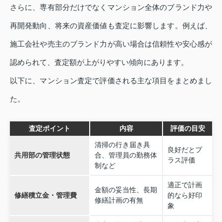
さらに、専有部分だけでなくマンション全体のブランド力や
再開発動向、将来の資産価値も査定に影響します。例えば、
施工会社や売主のブランド力が高い場合は信頼性や安心感が
認められて、査定額が上がりやすい傾向にあります。
以下に、マンション査定で評価される主な項目をまとめまし
た。
査定ポイント
内容
評価の目安
清掃の行き届き具
良好だとプ
共用部の管理状態
合、管理員の勤務体
ラス評価
制など
適正で計画
金額の妥当性、長期
修繕積立金・管理費
的なら好印
修繕計画の有無
象