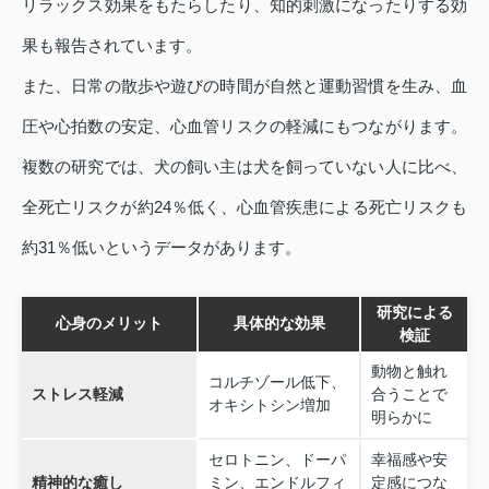
リラックス効果をもたらしたり、知的刺激になったりする効
果も報告されています。
また、日常の散歩や遊びの時間が自然と運動習慣を生み、血
圧や心拍数の安定、心血管リスクの軽減にもつながります。
複数の研究では、犬の飼い主は犬を飼っていない人に比べ、
全死亡リスクが約24％低く、心血管疾患による死亡リスクも
約31％低いというデータがあります。
研究による
心身のメリット
具体的な効果
検証
動物と触れ
コルチゾール低下、
ストレス軽減
合うことで
オキシトシン増加
明らかに
セロトニン、ドーパ
幸福感や安
精神的な癒し
ミン、エンドルフィ
定感につな