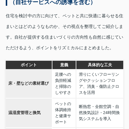
（自社サービスへの誘導を含む）
住宅を検討中の方に向けて、ペットと共に快適に暮らせる住
まいとはどのようなものか、その視点を整理してご紹介しま
す。自社が提供する住まいづくりの方向性も自然に感じてい
ただけるよう、ポイントをリズミカルにまとめました。
ポイント
意義
具体的な工夫
足腰への
滑りにくいフローリン
負担軽減
グやクッションフロ
床・壁などの素材選び
と掃除の
ア、消臭・傷防止クロ
しやすさ
スを活用
ペットの
断熱窓・全館空調・自
体調維持
温湿度管理と換気
然換気設計・24時間換
と健康サ
気システムを導入
ポート