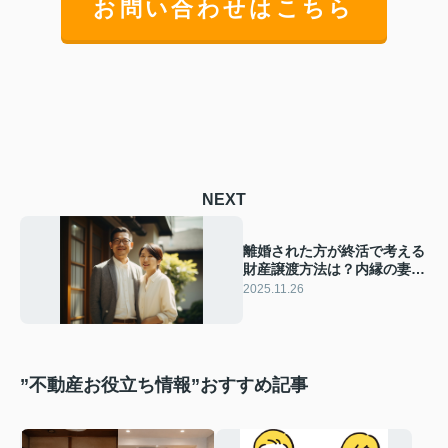
お問い合わせはこちら
NEXT
離婚された方が終活で考える
財産譲渡方法は？内縁の妻に
一戸建てを渡す手順も解説
2025.11.26
”不動産お役立ち情報”おすすめ記事