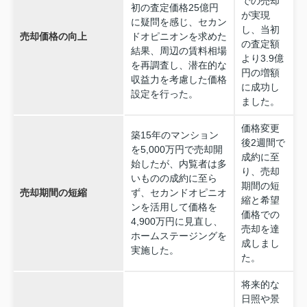
での売却
初の査定価格25億円
が実現
に疑問を感じ、セカン
し、当初
売却価格の向上
ドオピニオンを求めた
の査定額
結果、周辺の賃料相場
より3.9億
を再調査し、潜在的な
円の増額
収益力を考慮した価格
に成功し
設定を行った。
ました。
価格変更
築15年のマンション
後2週間で
を5,000万円で売却開
成約に至
始したが、内覧者は多
り、売却
いものの成約に至ら
期間の短
売却期間の短縮
ず、セカンドオピニオ
縮と希望
ンを活用して価格を
価格での
4,900万円に見直し、
売却を達
ホームステージングを
成しまし
実施した。
た。
将来的な
日照や景