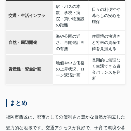
駅・バスの本
日々の利便性や
数、学校・病
交通・生活インフラ
暮らしの安心を
院・買い物施設
確保
の距離
海や公園の近
住環境の快適さ
自然・周辺開発
さ、再開発計画
と将来の資産価
の有無
値を見据える
長期的に無理な
地価や中古価格
く生活できる資
資産性・資金計画
の上昇状況、ロ
金バランスを判
ーン返済計画
断
まとめ
福岡市西区は、都市としての便利さと豊かな自然が両立した
魅力的な地域です。交通アクセスが良好で、子育て環境や暮