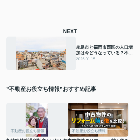
NEXT
糸島市と福岡市西区の人口増
加は今どうなっている？不動
産動向や将来性もチェック
2026.01.15
”不動産お役立ち情報”おすすめ記事
不動産お役立ち情報
不動産お役立ち情報