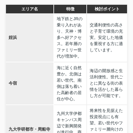
エリア名
特徴
検討ポイント
地下鉄とJRの
乗り入れがあ
交通利便性の高さ
り、天神・博
と子育て環境の充
姪浜
多へ好アクセ
実。安定した地価
ス。若年層の
を重視する方に適
ファミリー世
しています。
代が増加中。
海に近く自然
海辺の開放感と生
豊か。北側は
活利便性。世代ご
若い世代、南
今宿
とに異なる街の表
側は落ち着い
情を活かした暮ら
た高齢者の居
し方が可能です。
住が中心。
将来性を見据えた
九州大学伊都
投資視点にも有
キャンパス周
望。若い世代やフ
辺で新興開発
九大学研都市・周船寺
ァミリー層向けの
が進行中。商