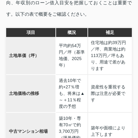
向、年収別のローン借入目安を把握しておくことは重要で
す。以下の表で概要をご確認ください。
項目
概況
補足
住宅地は約39万円
平均約54万
／坪、商業地は約
円／坪（基準
土地単価（坪）
113万円／坪もあ
地価、2025
り、用途で差があ
年）
ります
過去10年で
約+27％増
資産性を重視する
土地価格の推移
も、将来は▲
際は注意が必要で
～＋11％程
す
度の予想
築10年・専
有70㎡で約
築年や面積により
中古マンション相場
3,700万円
上下します
（坪単価約