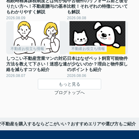
相続時精算課税制度とは何か知
中古物件のリフォーム前と後を
りたい方へ！不動産贈与の基本
比較！それぞれの特徴について
もわかりやすく解説
も解説
2026.08.09
2026.08.08
不動産お役立ち情報
不動産お役立ち情報
しつこい不動産営業マンの対応
日本はなぜペット飼育可能物件
方法を教えて下さい！迷惑な連
が少ないのか？理由と物件探し
絡を減らすコツも紹介
のポイントも紹介
2026.08.07
2026.08.06
もっと見る
ブログトップへ
で不動産を購入するならどこがいい？おすすめエリアや選び方もご紹介