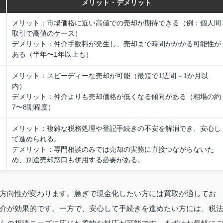
メリット・デメリット
メリット：市場価格に近い高値での売却が期待できる（例：個人間
取引で高値のケース）
デメリット：仲介手数料が発生し、売却まで時間がかかる可能性が
ある（半年〜1年以上も）
メリット：スピーディーな売却が可能（最短で1週間～1か月以
内）
デメリット：仲介よりも売却価格が低くなる傾向がある（相場の約
7〜8割程度）
メリット：複雑な税務処理や登記手続きの不安を解消でき、安心し
て進められる。
デメリット：専門相談のみでは売却の実務に直接つながらないた
め、別途売却窓口も併用する必要がある。
方向性が変わります。急ぎで現金化したい方には買取が適してお
介が効果的です。一方で、安心して手続きを進めたい方には、税