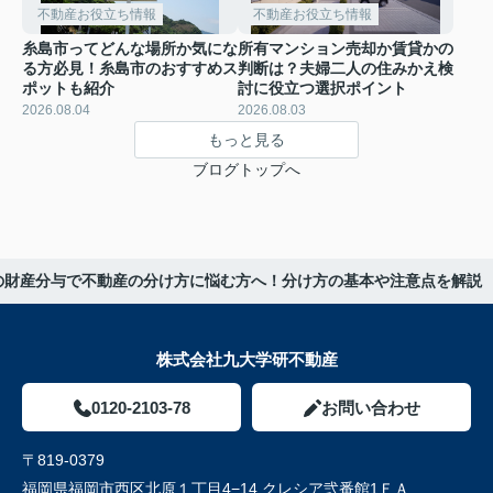
不動産お役立ち情報
不動産お役立ち情報
糸島市ってどんな場所か気にな
所有マンション売却か賃貸かの
る方必見！糸島市のおすすめス
判断は？夫婦二人の住みかえ検
ポットも紹介
討に役立つ選択ポイント
2026.08.04
2026.08.03
もっと見る
ブログトップへ
の財産分与で不動産の分け方に悩む方へ！分け方の基本や注意点を解説
株式会社九大学研不動産
0120-2103-78
お問い合わせ
〒819-0379
福岡県福岡市西区北原１丁目4−14 クレシア弐番館1ＦＡ