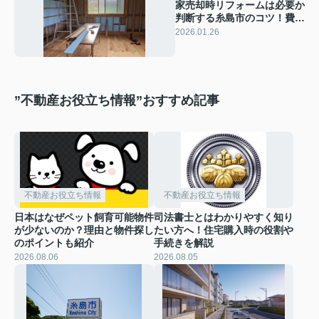
家売却時リフォームは必要か
判断する糸島市のコツ！費用
対効果や見極め方も紹介
2026.01.26
”不動産お役立ち情報”おすすめ記事
不動産お役立ち情報
不動産お役立ち情報
日本はなぜペット飼育可能物件
司法書士とはわかりやすく知り
が少ないのか？理由と物件探し
たい方へ！住宅購入時の役割や
のポイントも紹介
手続きを解説
2026.08.06
2026.08.05