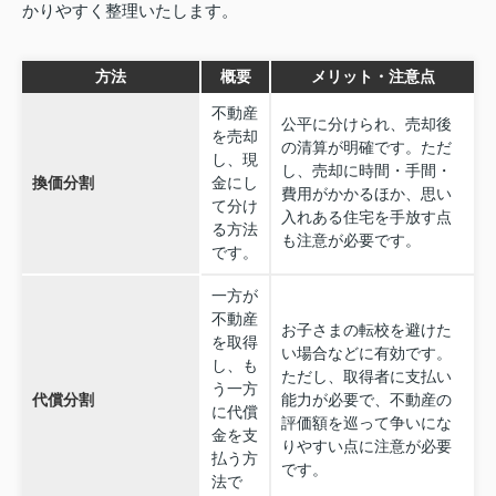
かりやすく整理いたします。
方法
概要
メリット・注意点
不動産
公平に分けられ、売却後
を売却
の清算が明確です。ただ
し、現
し、売却に時間・手間・
換価分割
金にし
費用がかかるほか、思い
て分け
入れある住宅を手放す点
る方法
も注意が必要です。
です。
一方が
不動産
お子さまの転校を避けた
を取得
い場合などに有効です。
し、も
ただし、取得者に支払い
う一方
代償分割
能力が必要で、不動産の
に代償
評価額を巡って争いにな
金を支
りやすい点に注意が必要
払う方
です。
法で