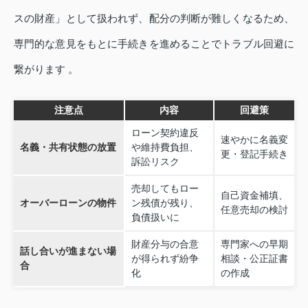
スの財産」として扱われず、配分の判断が難しくなるため、
専門的な意見をもとに手続きを進めることでトラブル回避に
繋がります 。
注意点
内容
回避策
ローン契約違反
速やかに名義変
名義・共有状態の放置
や維持費負担、
更・登記手続き
訴訟リスク
売却してもロー
自己資金補填、
オーバーローンの物件
ン残債が残り、
任意売却の検討
負債扱いに
財産分与の合意
専門家への早期
話し合いが進まない場
が得られず紛争
相談・公正証書
合
化
の作成