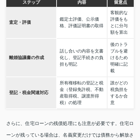
ステップ
内容
留意点
客観的な
鑑定士評価、公示価
評価をも
査定・評価
格、評価証明書の取得
とに分与
額を算出
後のトラ
話し合いの内容を文書
ブルを避
離婚協議書の作成
化し、登記手続きの負
けるため
担も明記
明確に記
載
所有権移転の登記と税
誰がどの
金（登録免許税、不動
税負担を
登記・税金関連対応
産取得税、譲渡所得
するか合
税）の処理
意
さらに、住宅ローンの残債処理にも注意が必要です。住宅ロ
ーンが残っている場合は、名義変更だけでは債務から解放さ