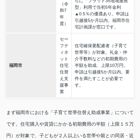
らに「フラット35地域連携
（令
型」利用で当初5年金利
和7
▲0.5％の優遇あり。申請は
年
引越後5か月以内。福岡市住
度）
宅計画課が窓口です。
セー
フテ
住宅確保要配慮者（子育て
ィネ
世帯等）が対象。礼金・仲
ット
介手数料などの初期費用の
福岡市
住宅
半額を助成、上限10万円。
住替
申請は引越後5か月以内。要
え支
件を満たすことが必要で
援事
す。
業
まず福岡市における「子育て世帯住替え助成事業」について
です。住宅購入や賃貸にかかる初期費用の半額（上限１５万
円）が対象で、子どもが２人以上いる世帯や親との同居・近