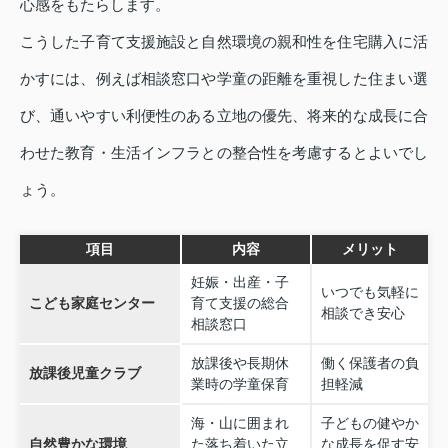
心感をもたらします。
こうした子育て支援施設と自然環境の親和性を住宅購入に活
かすには、例えば相談窓口や学童の距離を重視した住まい選
び、通いやすい利便性のある立地の優先、将来的な成長に合
わせた教育・生活インフラとの整合性を考慮するとよいでし
ょう。
項目
内容
メリット
妊娠・出産・子
いつでも気軽に
こども家庭センター
育て支援の総合
相談でき安心
相談窓口
放課後や長期休
働く保護者の負
放課後児童クラブ
業時の学童保育
担軽減
海・山に囲まれ
子どもの健やか
自然豊かな環境
た落ち着いた立
な成長を促す安