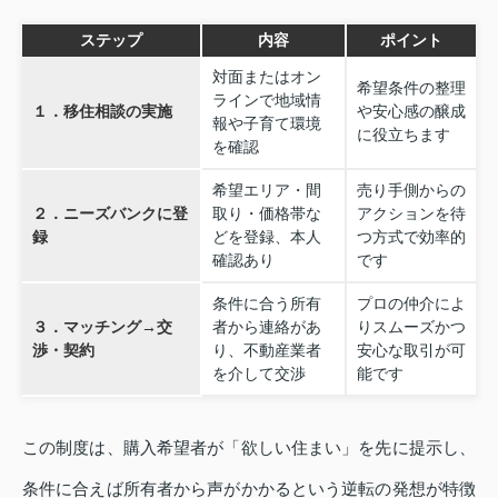
ステップ
内容
ポイント
対面またはオン
希望条件の整理
ラインで地域情
１．移住相談の実施
や安心感の醸成
報や子育て環境
に役立ちます
を確認
希望エリア・間
売り手側からの
２．ニーズバンクに登
取り・価格帯な
アクションを待
録
どを登録、本人
つ方式で効率的
確認あり
です
条件に合う所有
プロの仲介によ
３．マッチング→交
者から連絡があ
りスムーズかつ
渉・契約
り、不動産業者
安心な取引が可
を介して交渉
能です
この制度は、購入希望者が「欲しい住まい」を先に提示し、
条件に合えば所有者から声がかかるという逆転の発想が特徴