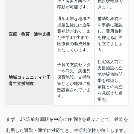
神・博多方面への
負担が軽減で
移動が可能です。
きます。
通学困難な地域の
補助対象範囲
児童生徒には通学
を事前に確認
費補助があり、ま
し、費用負担
医療・教育・通学支援
た中学3年生まで
を抑える計画
医療費の助成対象
を立てましょ
となっています。
う。
住宅購入前に
子育て支援センタ
支援施設の立
ーや病児・病後児
地や提供時間
地域コミュニティと子
保育施設、支援教
帯を確認し、
育て支援制度
室などが地域に複
家庭との両立
数設置されていま
を見据えた選
す。
択を。
まず、JR筑前前原駅を中心に住宅地を選ぶことで、鉄道を
利用した通勤・通学に対応でき、生活利便性が向上します。