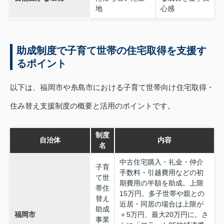
地
心感
助成制度で子育て世帯の住宅取得を支援す
るポイント
以下は、福岡市や糸島市における子育て世帯向け住宅取得・
住み替え支援制度の概要と活用のポイントです。
制度
自治体
内容
名
中古住宅購入・礼金・仲介
子育
手数料・引越費用などの初
て世
期費用の半額を助成。上限
帯住
15万円。多子世帯や親との
替え
近居・同居の場合は上限が
助成
福岡市
＋5万円、最大20万円に。さ
事業