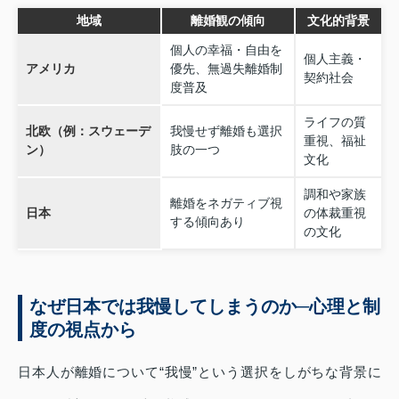
地域
離婚観の傾向
文化的背景
個人の幸福・自由を
個人主義・
アメリカ
優先、無過失離婚制
契約社会
度普及
ライフの質
北欧（例：スウェーデ
我慢せず離婚も選択
重視、福祉
ン）
肢の一つ
文化
調和や家族
離婚をネガティブ視
日本
の体裁重視
する傾向あり
の文化
なぜ日本では我慢してしまうのか─心理と制
度の視点から
日本人が離婚について“我慢”という選択をしがちな背景に