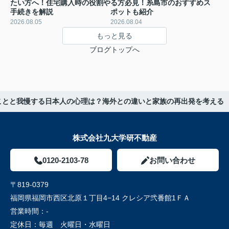
たい方へ！住宅購入時の役割や
る方必見！糸島市のおすすめス
手続きを解説
ポットも紹介
2026.08.05
2026.08.04
もっと見る
ブログトップへ
ことと我慢する日本人の心理は？海外との違いと家族の再出発を考える
株式会社九大学研不動産
0120-2103-78
お問い合わせ
〒819-0379
福岡県福岡市西区北原１丁目4−14 クレシア弐番館1ＦＡ
営業時間：
-
定休日：
毎週 火曜日・水曜日