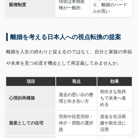
現状は単独親
親権制度
り、離婚のハード
権が一般的
ルが高い
離婚を考える日本人への視点転換の提案
離婚を人生の終わりと捉えるのではなく、自分と家族の幸福
や未来を見つめ直す機会として再定義してみませんか。
項目
視点
効果
前向きな気持
過去の思い出の整
心理的再構築
ちで未来へ進
理と向き合い方
める
売却や任意売却・
資金を生活再
資産としての住宅
仲介・買取の選択
建や新生活に
肢
活用