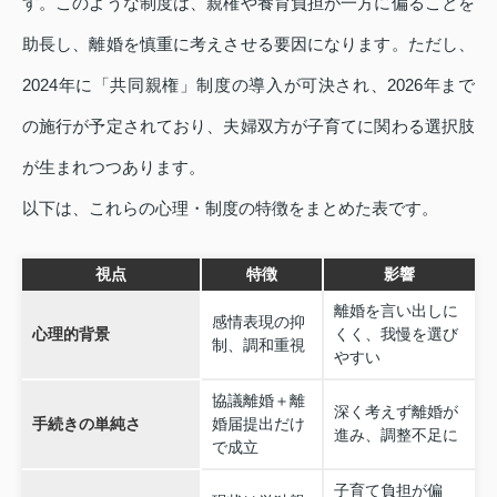
す。このような制度は、親権や養育負担が一方に偏ることを
助長し、離婚を慎重に考えさせる要因になります。ただし、
2024年に「共同親権」制度の導入が可決され、2026年まで
の施行が予定されており、夫婦双方が子育てに関わる選択肢
が生まれつつあります。
以下は、これらの心理・制度の特徴をまとめた表です。
視点
特徴
影響
離婚を言い出しに
感情表現の抑
心理的背景
くく、我慢を選び
制、調和重視
やすい
協議離婚＋離
深く考えず離婚が
手続きの単純さ
婚届提出だけ
進み、調整不足に
で成立
子育て負担が偏