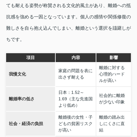
ても耐える姿勢が称賛される文化的風土があり、離婚への抵
抗感を強める一因となっています。個人の感情や関係修復の
難しさを自ら抱え込んでしまい、離婚という選択を躊躇しが
ちです。
項目
内容
影響
離婚に対する
家庭の問題を表に
我慢文化
心理的ハード
出さず耐える
ルが高い
日本：1.52～
社会的に離婚
離婚率の低さ
1.69（主な先進国
が少ない印象
より低め）
離婚後の女性・子
離婚の踏み出
社会・経済の負担
どもの貧困リスク
しにくさに直
が高い
結