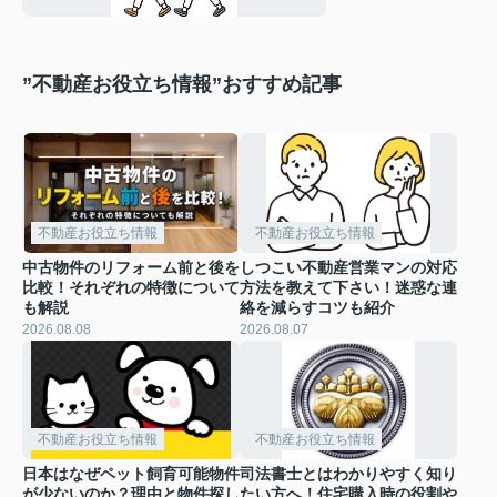
”不動産お役立ち情報”おすすめ記事
不動産お役立ち情報
不動産お役立ち情報
中古物件のリフォーム前と後を
しつこい不動産営業マンの対応
比較！それぞれの特徴について
方法を教えて下さい！迷惑な連
も解説
絡を減らすコツも紹介
2026.08.08
2026.08.07
不動産お役立ち情報
不動産お役立ち情報
日本はなぜペット飼育可能物件
司法書士とはわかりやすく知り
が少ないのか？理由と物件探し
たい方へ！住宅購入時の役割や