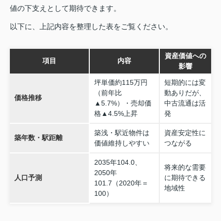
値の下支えとして期待できます。
以下に、上記内容を整理した表をご覧ください。
資産価値への
項目
内容
影響
坪単価約115万円
短期的には変
（前年比
動ありだが、
価格推移
▲5.7%）・売却価
中古流通は活
格▲4.5%上昇
発
築浅・駅近物件は
資産安定性に
築年数・駅距離
価値維持しやすい
つながる
2035年104.0、
将来的な需要
2050年
人口予測
に期待できる
101.7（2020年＝
地域性
100）