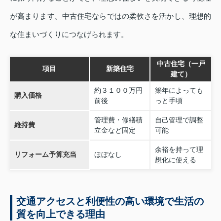
が高まります。中古住宅ならではの柔軟さを活かし、理想的
な住まいづくりにつなげられます。
中古住宅（一戸
項目
新築住宅
建て）
約３１００万円
築年によっても
購入価格
前後
っと手頃
管理費・修繕積
自己管理で調整
維持費
立金など固定
可能
余裕を持って理
リフォーム予算充当
ほぼなし
想化に使える
交通アクセスと利便性の高い環境で生活の
質を向上できる理由