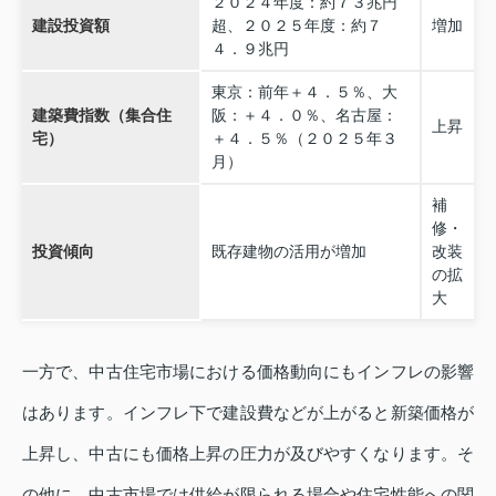
２０２４年度：約７３兆円
建設投資額
超、２０２５年度：約７
増加
４．９兆円
東京：前年＋４．５％、大
建築費指数（集合住
阪：＋４．０％、名古屋：
上昇
宅）
＋４．５％（２０２５年３
月）
補
修・
投資傾向
既存建物の活用が増加
改装
の拡
大
一方で、中古住宅市場における価格動向にもインフレの影響
はあります。インフレ下で建設費などが上がると新築価格が
上昇し、中古にも価格上昇の圧力が及びやすくなります。そ
の他に、中古市場では供給が限られる場合や住宅性能への関