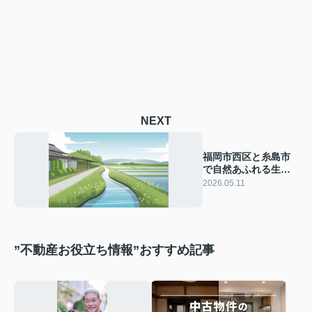
NEXT
福岡市西区と糸島市
で自然あふれる生活
とは？心身の生活影
2026.05.11
響や暮らし方を紹介
”不動産お役立ち情報”おすすめ記事