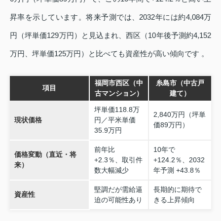
昇率を示しています。将来予測では、2032年には約4,084万
円（坪単価129万円）と見込まれ、西区（10年後予測約4,152
万円、坪単価125万円）と比べても資産性が高い傾向です 。
福岡市西区（中
糸島市（中古戸
項目
古マンション）
建て）
坪単価118.8万
2,840万円（坪単
現状価格
円／平米単価
価89万円）
35.9万円
前年比
10年で
価格変動（直近・将
+2.3％、取引件
+124.2％、2032
来）
数大幅減少
年予測 +43.8％
堅調だが需給逼
長期的に期待で
資産性
迫の可能性あり
きる上昇傾向