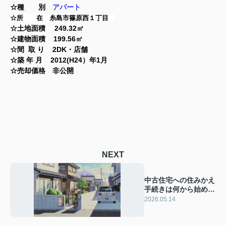
☆種 別
アパート
☆所 在 糸島市篠原西１丁目
☆土地面積 249.32㎡
☆建物面積 199.56㎡
☆間 取 り 2DK・店舗
☆築 年 月 2012(H24）年1月
☆売却価格 非公開
NEXT
中古住宅への住みかえ
手続きは何から始め
る？福岡市西区で準備
2026.05.14
するポイントも紹介