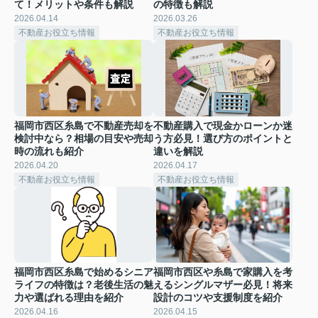
て！メリットや条件も解説
の特徴も解説
2026.04.14
2026.03.26
不動産お役立ち情報
不動産お役立ち情報
福岡市西区糸島で不動産売却を
不動産購入で現金かローンか迷
検討中なら？相場の目安や売却
う方必見！選び方のポイントと
時の流れも紹介
違いを解説
2026.04.20
2026.04.17
不動産お役立ち情報
不動産お役立ち情報
福岡市西区糸島で始めるシニア
福岡市西区や糸島で家購入を考
ライフの特徴は？老後生活の魅
えるシングルマザー必見！将来
力や選ばれる理由を紹介
設計のコツや支援制度を紹介
2026.04.16
2026.04.15