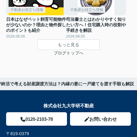
不動産お役立ち情報
不動産お役立ち情報
日本はなぜペット飼育可能物件
司法書士とはわかりやすく知り
が少ないのか？理由と物件探し
たい方へ！住宅購入時の役割や
のポイントも紹介
手続きを解説
2026.08.06
2026.08.05
もっと見る
ブログトップへ
が終活で考える財産譲渡方法は？内縁の妻に一戸建てを渡す手順も解説
株式会社九大学研不動産
0120-2103-78
お問い合わせ
〒819-0379