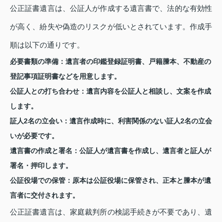
公正証書遺言は、公証人が作成する遺言書で、法的な有効性
が高く、紛失や偽造のリスクが低いとされています。作成手
順は以下の通りです。
必要書類の準備
：遺言者の印鑑登録証明書、戸籍謄本、不動産の
登記事項証明書などを用意します。
公証人との打ち合わせ
：遺言内容を公証人と相談し、文案を作成
します。
証人2名の立会い
：遺言作成時に、利害関係のない証人2名の立会
いが必要です。
遺言書の作成と署名
：公証人が遺言書を作成し、遺言者と証人が
署名・押印します。
公証役場での保管
：原本は公証役場に保管され、正本と謄本が遺
言者に交付されます。
公正証書遺言は、家庭裁判所の検認手続きが不要であり、遺