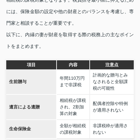
には、保険金額の設定や他の財産とのバランスを考慮し、専
門家と相談することが重要です。
以下に、内縁の妻が財産を取得する際の税務上の主なポイン
トをまとめます。
項目
内容
注意点
計画的な贈与とみ
年間110万円
生前贈与
なされると全額課
まで非課税
税の可能性
相続税が課税
配偶者控除や特例
遺言による遺贈
され、2割加
が適用されない
算の対象
全額が相続税
非課税枠が適用さ
生命保険金
の課税対象
れない