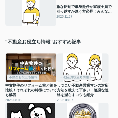
急な転勤で単身赴任か家族全員で
引っ越すか迷う方必見！みんなは
どのように決めているのか体験談
2025.11.27
も紹介
”不動産お役立ち情報”おすすめ記事
不動産お役立ち情報
不動産お役立ち情報
中古物件のリフォーム前と後を
しつこい不動産営業マンの対応
比較！それぞれの特徴について
方法を教えて下さい！迷惑な連
も解説
絡を減らすコツも紹介
2026.08.08
2026.08.07