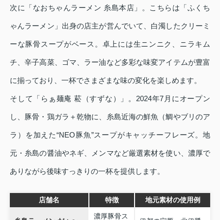
次に「なおちゃんラーメン 糸島本店」。こちらは「ふくち
ゃんラーメン」出身の店主が営んでいて、白濁したクリーミ
ーな豚骨スープがベース。卓上には生ニンニク、ニラキム
チ、辛子高菜、ゴマ、ラー油など多彩な味変アイテムが豊富
に揃っており、一杯でさまざまな味の変化を楽しめます。
そして「らぁ麺庵 菘（すずな）」。2024年7月にオープン
し、豚骨・鶏ガラ＋乾物に、糸島近海の鮮魚（鯛やブリのア
ラ）を加えた“NEO豚魚”スープがキャッチーフレーズ。地
元・糸島の醤油やネギ、メンマなど厳選素材を使い、濃厚で
ありながら後味すっきりの一杯を提供します。
店舗名
特徴
地元素材の使用例
濃厚豚骨ス