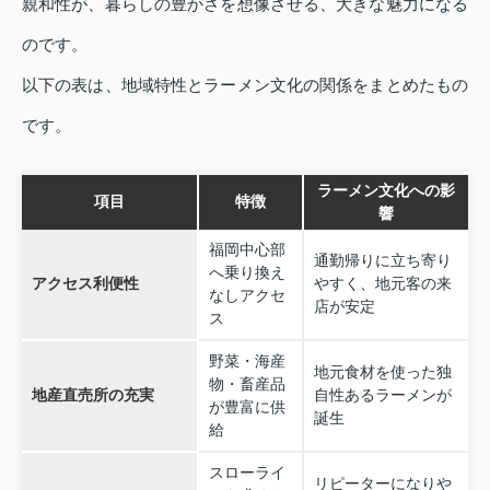
親和性が、暮らしの豊かさを想像させる、大きな魅力になる
のです。
以下の表は、地域特性とラーメン文化の関係をまとめたもの
です。
ラーメン文化への影
項目
特徴
響
福岡中心部
通勤帰りに立ち寄り
へ乗り換え
アクセス利便性
やすく、地元客の来
なしアクセ
店が安定
ス
野菜・海産
地元食材を使った独
物・畜産品
地産直売所の充実
自性あるラーメンが
が豊富に供
誕生
給
スローライ
リピーターになりや