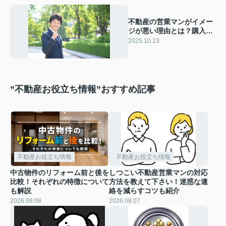
不動産の営業マンがイメー
ジが悪い理由とは？購入検
討時の見極め方も紹介
2025.10.13
”不動産お役立ち情報”おすすめ記事
不動産お役立ち情報
不動産お役立ち情報
中古物件のリフォーム前と後を
しつこい不動産営業マンの対応
比較！それぞれの特徴について
方法を教えて下さい！迷惑な連
も解説
絡を減らすコツも紹介
2026.08.08
2026.08.07