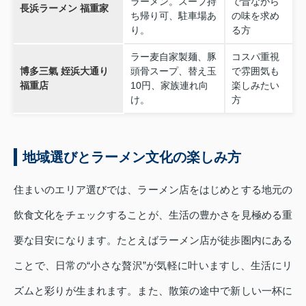
ラーメン。スープ持
で昔ながら
長浜ラーメン 福重家
ち帰り可、駐車場あ
の味を求め
り。
る方
ラー麦自家製麺、豚
コスパ重視
博多三氣 姪浜大通り
頭骨スープ、替え玉
で雰囲気も
福重店
10円、家族連れ向
楽しみたい
け。
方
地域選びとラーメン文化の楽しみ方
住まいのエリア選びでは、ラーメン店をはじめとする地元の
飲食文化をチェックすることが、生活の豊かさを見極める重
要な目安になります。たとえばラーメン店が徒歩圏内にある
ことで、日常の“小さな贅沢”が気軽に叶いますし、生活にリ
ズムと彩りが生まれます。また、散策の途中で新しい一杯に