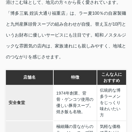
溶けこむ味として、地元の方々から長く愛されています。
「博多三氣 姪浜大通り福重店」は、ラー麦100％の自家製麺
と九州産豚頭骨スープの組み合わせが自慢。替え玉が10円と
いうお財布に優しいサービスにも注目です。昭和ノスタルジ
ックな雰囲気の店内は、家族連れにも親しみやすく、地域と
のつながりを感じさせます。
こんな人に
店舗名
特徴
おすすめ
伝統的な博
1974年創業、背
多ラーメン
骨・ゲンコツ使用の
安全食堂
をじっくり
優しい豚骨スープ。
味わいたい
焼き飯も名物。
方
極細麺の昔ながらの
気軽な価格