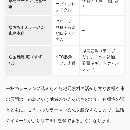
糸島ラーメン だぁ〜
伊都の宝豚、北伊醤
ープ＋ブレ
家
油
ンドタレ
クリーミー
なおちゃんラーメン
豚骨＋豊富
–
糸島本店
な味変アイ
テム
糸島産魚（鯛・ブ
らぁ麺庵 菘（すず
NEO豚魚ス
リ）、ミツル醤油、
な）
ープ、太麺
弥冨ネギ、タケマン
メンマ
一杯のラーメンに込められた地元素材の活かし方や多様な味
の展開は、糸島という地域の魅力そのものです。住環境の話
とともに、こういったラーメン文化を紹介することで、生活
のイメージがよりリアルに想像できるようになります。