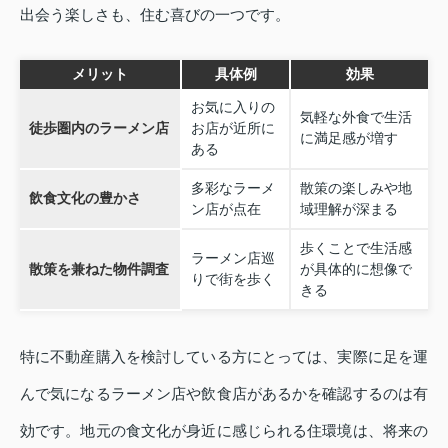
出会う楽しさも、住む喜びの一つです。
メリット
具体例
効果
お気に入りの
気軽な外食で生活
徒歩圏内のラーメン店
お店が近所に
に満足感が増す
ある
多彩なラーメ
散策の楽しみや地
飲食文化の豊かさ
ン店が点在
域理解が深まる
歩くことで生活感
ラーメン店巡
散策を兼ねた物件調査
が具体的に想像で
りで街を歩く
きる
特に不動産購入を検討している方にとっては、実際に足を運
んで気になるラーメン店や飲食店があるかを確認するのは有
効です。地元の食文化が身近に感じられる住環境は、将来の