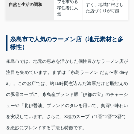
フを求める
自然と生活の調和
すく、地域に根ざし
移住者に人
た店づくりが可能
気
糸島市で人気のラーメン店（地元素材と多
様性）
糸島市では、地元の恵みを活かした個性豊かなラーメン店が
注目を集めています。まずは「糸島ラーメン だぁ〜家 da‑y
a」。このお店では、約16時間煮込んだ濃厚だけど脂控えめ
の豚骨スープに、糸島産ブランド豚「伊都の宝」のチャーシ
ューや「北伊醤油」ブレンドのタレを用いて、奥深い味わい
を実現しています。さらに、3種のスープ（“1番”“2番”“3番”）
を絶妙にブレンドする手法も特徴です。