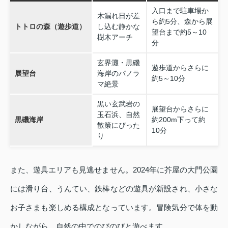
入口まで駐車場か
木漏れ日が差
ら約5分、森から展
トトロの森（遊歩道）
し込む静かな
望台まで約5～10
樹木アーチ
分
玄界灘・黒磯
遊歩道からさらに
展望台
海岸のパノラ
約5～10分
マ絶景
黒い玄武岩の
展望台からさらに
玉石浜、自然
黒磯海岸
約200m下って約
散策にぴった
10分
り
また、遊具エリアも見逃せません。2024年に芥屋の大門公園
には滑り台、うんてい、鉄棒などの遊具が新設され、小さな
お子さまも楽しめる構成となっています。冒険気分で体を動
かしながら、自然の中でのびのびと遊べます。