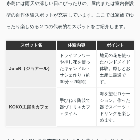
糸島には雨天や涼しい日にぴったりの、屋内または室内併設
型の創作体験スポットが充実しています。ここでは家族でゆ
ったり楽しめる２つの代表的なスポットをご紹介します。
スポット名
体験内容
ポイント
ドライフラワー
地元の花を使っ
や押し花を使っ
たハンドメイド
JoieR（ジョアール）
たキャンドル・
体験。癒しとお
サシェ作り（約
土産に最適で
30分～2時間）
す。
海を望むロケー
手びねり陶芸で
ション。作った
KOKO工房＆カフェ
器づくり＋カフ
器でスイーツ・
ェタイム
ドリンクを楽し
めます。