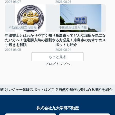
2026.08.07
2026.08.06
不動産お役立ち情報
不動産お役立ち情報
司法書士とはわかりやすく知り
糸島市ってどんな場所か気にな
たい方へ！住宅購入時の役割や
る方必見！糸島市のおすすめス
手続きを解説
ポットも紹介
2026.08.05
2026.08.04
もっと見る
ブログトップへ
族向けレジャー体験スポットはどこ？自然や創作も楽しめる場所を紹介
株式会社九大学研不動産