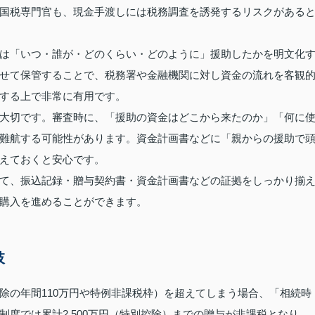
国税専門官も、現金手渡しには税務調査を誘発するリスクがある
は「いつ・誰が・どのくらい・どのように」援助したかを明文化
せて保管することで、税務署や金融機関に対し資金の流れを客観
する上で非常に有用です。
大切です。審査時に、「援助の資金はどこから来たのか」「何に
難航する可能性があります。資金計画書などに「親からの援助で
えておくと安心です。
て、振込記録・贈与契約書・資金計画書などの証拠をしっかり揃
購入を進めることができます。
肢
除の年間110万円や特例非課税枠）を超えてしまう場合、「相続時
度では累計2,500万円（特別控除）までの贈与が非課税となり、