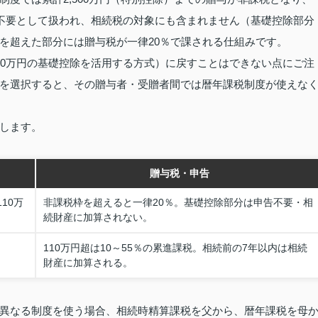
告不要として扱われ、相続税の対象にも含まれません（基礎控除部分
を超えた部分には贈与税が一律20％で課される仕組みです。
10万円の基礎控除を活用する方式）に戻すことはできない点にご注
を選択すると、その贈与者・受贈者間では暦年課税制度が使えな
します。
贈与税・申告
110万
非課税枠を超えると一律20％。基礎控除部分は申告不要・相
続財産に加算されない。
110万円超は10～55％の累進課税。相続前の7年以内は相続
財産に加算される。
異なる制度を使う場合、相続時精算課税を父から、暦年課税を母