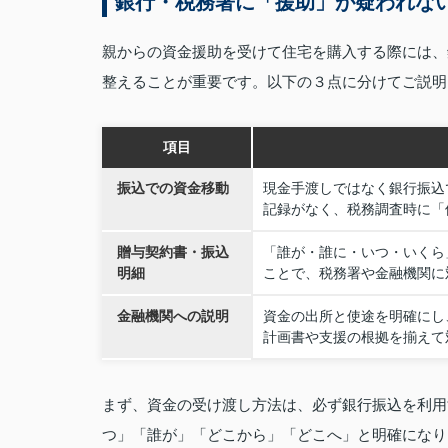
銀行・税務署に「援助」が疑われな
親からの資金援助を受けて住宅を購入する際には、
整えることが重要です。以下の３点に分けてご説明
項目
振込での資金移動
現金手渡しではなく銀行振込
記録がなく、税務調査時に「
贈与契約書・振込
「誰が・誰に・いつ・いくら
明細
ことで、税務署や金融機関に
金融機関への説明
資金の出所と使途を明確にし
計画書や支援の根拠を揃えて
まず、資金の受け渡し方法は、必ず銀行振込を利用
つ」「誰が」「どこから」「どこへ」と明確になり