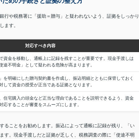
いための手続きと証拠の整え方
銀行や税務署に「援助＝贈与」と疑われないよう、証拠をしっか
します。
対応すべき内容
で資金を移動し、通帳上に記録を残すことが重要です。現金手渡しは
使途不明金」として疑われる危険が高まります。
」を明確にした贈与契約書を作成し、振込明細とともに保管しておく
対して資金の授受が正当である証拠となります。
、住宅購入の頭金など正当な理由であることを説明できるよう、資金
対応することが審査をスムーズにします。
することをお勧めします。振込によって通帳に記録が残り、「い
ます。現金手渡しだと証拠が乏しく、税務調査の際に「使途不明