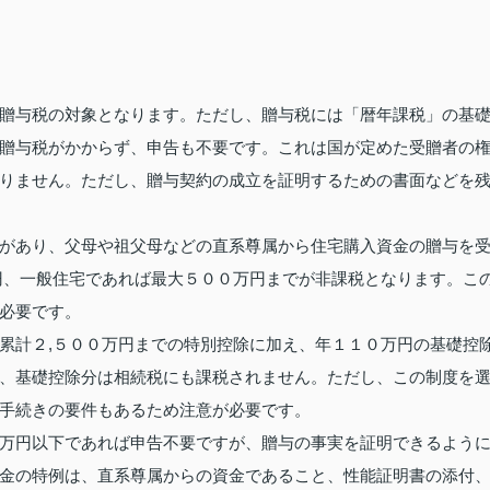
贈与税の対象となります。ただし、贈与税には「暦年課税」の基
贈与税がかからず、申告も不要です。これは国が定めた受贈者の
りません。ただし、贈与契約の成立を証明するための書面などを
があり、父母や祖父母などの直系尊属から住宅購入資金の贈与を
円、一般住宅であれば最大５００万円までが非課税となります。こ
必要です。
累計２,５００万円までの特別控除に加え、年１１０万円の基礎控
、基礎控除分は相続税にも課税されません。ただし、この制度を
手続きの要件もあるため注意が必要です。
万円以下であれば申告不要ですが、贈与の事実を証明できるよう
金の特例は、直系尊属からの資金であること、性能証明書の添付