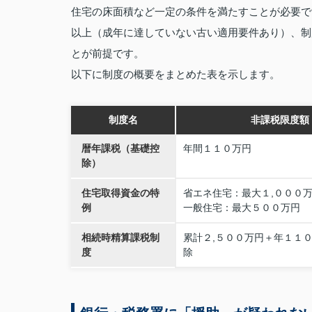
住宅の床面積など一定の条件を満たすことが必要で
以上（成年に達していない古い適用要件あり）、制
とが前提です。
以下に制度の概要をまとめた表を示します。
制度名
非課税限度額
暦年課税（基礎控
年間１１０万円
除）
住宅取得資金の特
省エネ住宅：最大１,０００
例
一般住宅：最大５００万円
相続時精算課税制
累計２,５００万円＋年１１
度
除