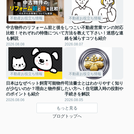
不動産お役立ち情報
不動産お役立ち情報
中古物件のリフォーム前と後を
しつこい不動産営業マンの対応
比較！それぞれの特徴について
方法を教えて下さい！迷惑な連
も解説
絡を減らすコツも紹介
2026.08.08
2026.08.07
不動産お役立ち情報
不動産お役立ち情報
日本はなぜペット飼育可能物件
司法書士とはわかりやすく知り
が少ないのか？理由と物件探し
たい方へ！住宅購入時の役割や
のポイントも紹介
手続きを解説
2026.08.06
2026.08.05
もっと見る
ブログトップへ