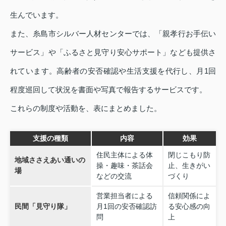
生んでいます。
また、糸島市シルバー人材センターでは、「親孝行お手伝い
サービス」や「ふるさと見守り安心サポート」なども提供さ
れています。高齢者の安否確認や生活支援を代行し、月1回
程度巡回して状況を書面や写真で報告するサービスです。
これらの制度や活動を、表にまとめました。
支援の種類
内容
効果
住民主体による体
閉じこもり防
地域ささえあい通いの
操・趣味・茶話会
止、生きがい
場
などの交流
づくり
営業担当者による
信頼関係によ
民間「見守り隊」
月1回の安否確認訪
る安心感の向
問
上