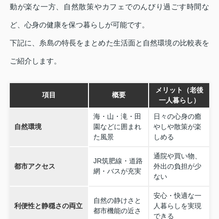
動が楽な一方、自然散策やカフェでのんびり過ごす時間な
ど、心身の健康を保つ暮らしが可能です。
下記に、糸島の特長をまとめた生活面と自然環境の比較表を
ご紹介します。
メリット（老後
項目
概要
一人暮らし）
海・山・滝・田
日々の心身の癒
自然環境
園などに囲まれ
やしや散策が楽
た風景
しめる
通院や買い物、
JR筑肥線・道路
都市アクセス
外出の負担が少
網・バスが充実
ない
安心・快適な一
自然の静けさと
利便性と静穏さの両立
人暮らしを実現
都市機能の近さ
できる