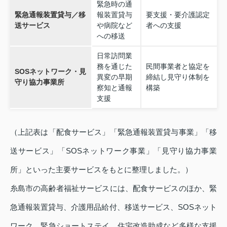
緊急時の通
緊急通報装置貸与／移
報装置貸与
要支援・要介護認定
送サービス
や病院など
者への支援
への移送
日常訪問業
務を通じた
民間事業者と協定を
SOSネットワーク・見
異変の早期
締結し見守り体制を
守り協力事業所
察知と通報
構築
支援
（上記表は「配食サービス」「緊急通報装置貸与事業」「移
送サービス」「SOSネットワーク事業」「見守り協力事業
所」といった主要サービスをもとに整理しました。）
糸島市の高齢者福祉サービスには、配食サービスのほか、緊
急通報装置貸与、介護用品給付、移送サービス、SOSネット
ワーク、緊急ショートステイ、住宅改造助成など多様な支援