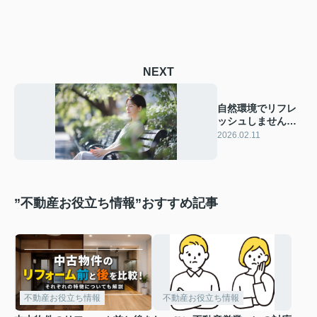
NEXT
自然環境でリフレ
ッシュしません
か？ストレス解消
2026.02.11
の方法もご紹介
”不動産お役立ち情報”おすすめ記事
不動産お役立ち情報
不動産お役立ち情報